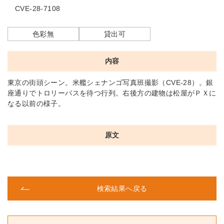
CVE-28-7108
色彩無
貸出可
内容
東京の街頭シーン。米艦シェナンゴ写真班撮影（CVE-28）。銀
座通りでトロリーバスを待つ行列。右後方の建物は松屋がＰＸに
なる以前の様子。
原文
検索結果へ戻る