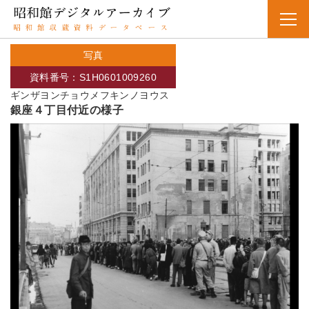
写真
資料番号：S1H0601009260
ギンザヨンチョウメフキンノヨウス
銀座４丁目付近の様子