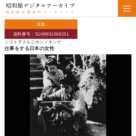
写真
資料番号：S1H0601009251
シゴトヲスルニホンノオンナ
仕事をする日本の女性