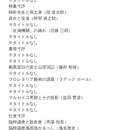
※タイトルなし
映畫寸評
鴎外先生と與太者（陸 直次郎）
床次と安達（阿部 眞之助）
※タイトルなし
「在滿機關」の縺れ（北條 三郎）
※タイトルなし
※タイトルなし
畫壇寸評
※タイトルなし
※タイトルなし
颱風當日の富士山滞頂記（藤村 郁雄）
※タイトルなし
プロレタリア藝術の課題（ラデック カール）
※タイトルなし
※タイトルなし
マルセイユ兇變とその投影（益田 豐彦）
※タイトルなし
※タイトルなし
社會寸評
臨時議會と政友會（馬場 恒吾）
臨時議會風雨強かるべし（逸名散史 ）