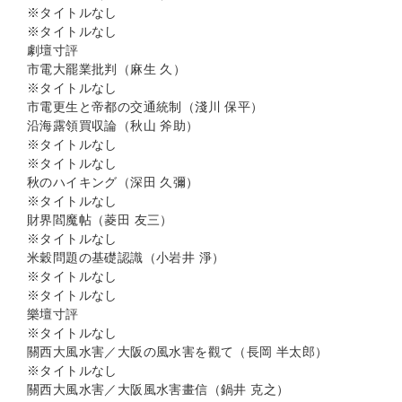
※タイトルなし
※タイトルなし
劇壇寸評
市電大罷業批判（麻生 久）
※タイトルなし
市電更生と帝都の交通統制（淺川 保平）
沿海露領買収論（秋山 斧助）
※タイトルなし
※タイトルなし
秋のハイキング（深田 久彌）
※タイトルなし
財界閻魔帖（菱田 友三）
※タイトルなし
米穀問題の基礎認識（小岩井 淨）
※タイトルなし
※タイトルなし
樂壇寸評
※タイトルなし
關西大風水害／大阪の風水害を觀て（長岡 半太郎）
※タイトルなし
關西大風水害／大阪風水害畫信（鍋井 克之）