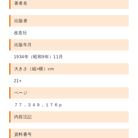
著者名
出版者
改造社
出版年月
1934年（昭和9年）11月
大きさ（縦×横）cm
21×
ページ
７７，３４９，１７６ｐ
内容注記
資料番号