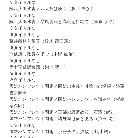
※タイトルなし
關西大風水害／西大阪は嘆く（賀川 豊彦）
※タイトルなし
關西大風水害／暴風警報と高潮とに就て（藤原 咲平）
※タイトルなし
※タイトルなし
藤井藏相と豫算（鈴木 茂三郎）
※タイトルなし
刑務所に改良を求む（中野 重治）
※タイトルなし
赤十字國際會議（柴田 賢一）
※タイトルなし
※タイトルなし
國防パンフレツト問題／國防の本義と其強化の提唱／陸軍
省新聞班
國防パンフレツト問題／國防パンフレツトを讀みて（杉森
孝次郎）
國防パンフレツト問題／軍部の經濟政策（石濱 知行）
國防パンフレツト問題／諸外國は何と見る（芦田 均）
※タイトルなし
國防パンフレツト問題／小冊子の大波紋（山川 均）