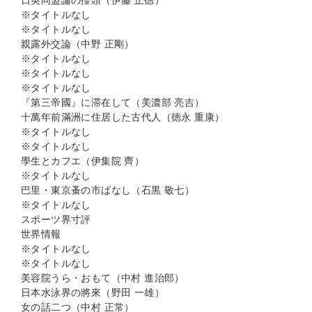
日英同盟論の擡頭（伊藤 正徳）
※タイトルなし
※タイトルなし
親露外交論（中野 正剛）
※タイトルなし
※タイトルなし
※タイトルなし
『第三帝國』に滞在して（美濃部 亮吉）
十萬年前滿洲に住居した古代人（徳永 重康）
※タイトルなし
※タイトルなし
學生とカフエ（伊集院 齊）
※タイトルなし
巴里・東京蚤の市ばなし（石黒 敬七）
※タイトルなし
スポーツ界寸評
世界情報
※タイトルなし
※タイトルなし
美容院うら・おもて（中村 進治郎）
日本水泳界の將來（野田 一雄）
女の話二つ（中村 正常）