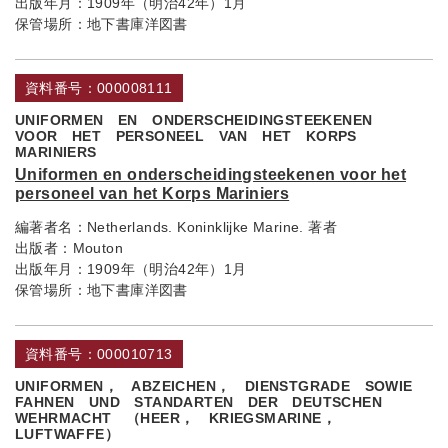
出版年月：
1909年（明治42年）1月
保管場所：
地下書庫洋図書
資料番号：000008111
UNIFORMEN EN ONDERSCHEIDINGSTEEKENEN
VOOR HET PERSONEEL VAN HET KORPS
MARINIERS
Uniformen en onderscheidingsteekenen voor het
personeel van het Korps Mariniers
編著者名：
Netherlands. Koninklijke Marine. 著者
出版者：
Mouton
出版年月：
1909年（明治42年）1月
保管場所：
地下書庫洋図書
資料番号：000010713
UNIFORMEN， ABZEICHEN， DIENSTGRADE SOWIE
FAHNEN UND STANDARTEN DER DEUTSCHEN
WEHRMACHT （HEER， KRIEGSMARINE，
LUFTWAFFE）