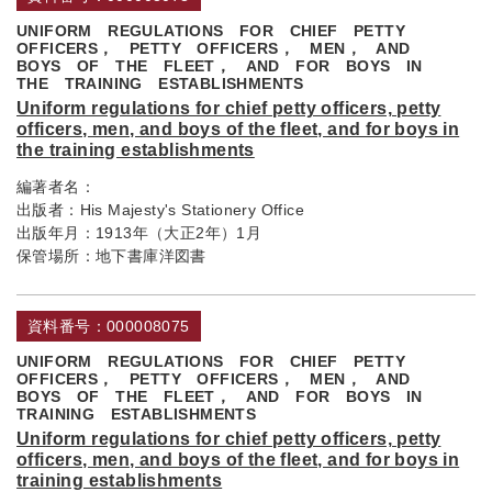
UNIFORM REGULATIONS FOR CHIEF PETTY
OFFICERS， PETTY OFFICERS， MEN， AND
BOYS OF THE FLEET， AND FOR BOYS IN
THE TRAINING ESTABLISHMENTS
Uniform regulations for chief petty officers, petty
officers, men, and boys of the fleet, and for boys in
the training establishments
編著者名：
出版者：
His Majesty's Stationery Office
出版年月：
1913年（大正2年）1月
保管場所：
地下書庫洋図書
資料番号：000008075
UNIFORM REGULATIONS FOR CHIEF PETTY
OFFICERS， PETTY OFFICERS， MEN， AND
BOYS OF THE FLEET， AND FOR BOYS IN
TRAINING ESTABLISHMENTS
Uniform regulations for chief petty officers, petty
officers, men, and boys of the fleet, and for boys in
training establishments