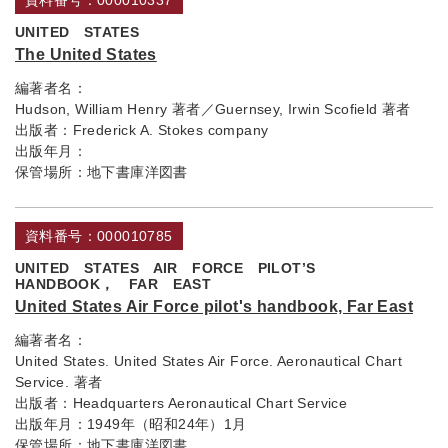
資料番号：000010337
UNITED STATES
The United States
編著者名：
Hudson, William Henry 著者／Guernsey, Irwin Scofield 著者
出版者：
Frederick A. Stokes company
出版年月：
保管場所：
地下書庫洋図書
資料番号：000010785
UNITED STATES AIR FORCE PILOT’S
HANDBOOK， FAR EAST
United States Air Force pilot's handbook, Far East
編著者名：
United States. United States Air Force. Aeronautical Chart
Service. 著者
出版者：
Headquarters Aeronautical Chart Service
出版年月：
1949年（昭和24年）1月
保管場所：
地下書庫洋図書