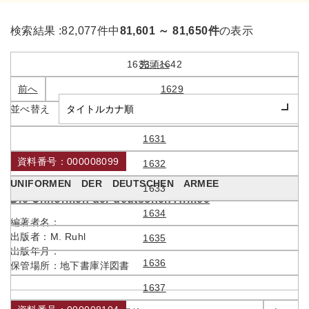
検索結果 :
82,077件中
81,601 ～ 81,650件
の表示
1633 / 1642
先頭へ
前へ
1629
並べ替え
1630
1631
資料番号：000008099
1632
UNIFORMEN DER DEUTSCHEN ARMEE
1633
Die Uniformen der deutschen Armee
1634
編著者名：
出版者：
M. Ruhl
1635
出版年月：
1636
保管場所：
地下書庫洋図書
1637