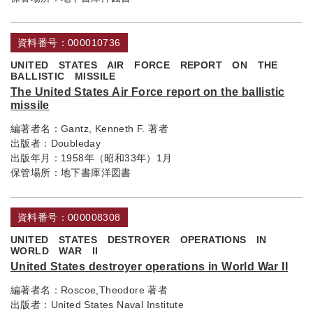
資料番号：000010736
UNITED STATES AIR FORCE REPORT ON THE
BALLISTIC MISSILE
The United States Air Force report on the ballistic
missile
編著者名：
Gantz, Kenneth F. 著者
出版者：
Doubleday
出版年月：
1958年（昭和33年）1月
保管場所：
地下書庫洋図書
資料番号：000008308
UNITED STATES DESTROYER OPERATIONS IN
WORLD WAR II
United States destroyer operations in World War II
編著者名：
Roscoe,Theodore 著者
出版者：
United States Naval Institute