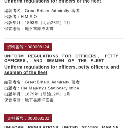
Uniform regulations for officers of the fleet
編著者名：
Great Britain. Admiralty. 著者
出版者：
H.M.S.O.
出版年月：
1893年（明治26年）1月
保管場所：
地下書庫洋図書
資料番号：000008124
UNIFORM REGULATIONS FOR OFFICERS， PETTY
OFFICERS， AND SEAMEN OF THE FLEET
Uniform regulations for officers, petty officers, and
seamen of the fleet
編著者名：
Great Britain. Admiralty. 著者
出版者：
Her Majesty's Stationery office
出版年月：
1879年（明治12年）1月
保管場所：
地下書庫洋図書
資料番号：000008132
UNIFORM REGULATIONS UNITED STATES MARINE