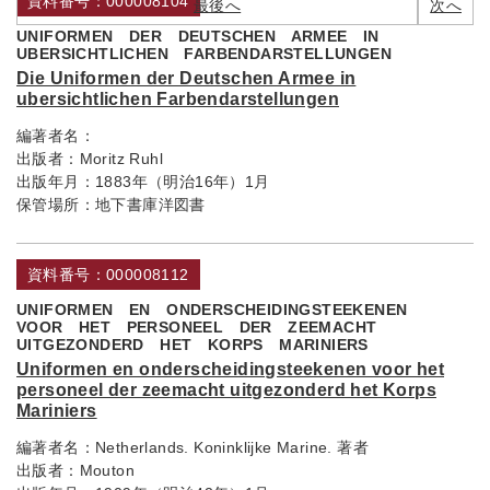
資料番号：000008104
最後へ
次へ
UNIFORMEN DER DEUTSCHEN ARMEE IN
UBERSICHTLICHEN FARBENDARSTELLUNGEN
Die Uniformen der Deutschen Armee in
ubersichtlichen Farbendarstellungen
編著者名：
出版者：
Moritz Ruhl
出版年月：
1883年（明治16年）1月
保管場所：
地下書庫洋図書
資料番号：000008112
UNIFORMEN EN ONDERSCHEIDINGSTEEKENEN
VOOR HET PERSONEEL DER ZEEMACHT
UITGEZONDERD HET KORPS MARINIERS
Uniformen en onderscheidingsteekenen voor het
personeel der zeemacht uitgezonderd het Korps
Mariniers
編著者名：
Netherlands. Koninklijke Marine. 著者
出版者：
Mouton