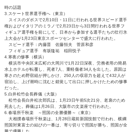
時の話題
3.スケート世界選手権へ（東京）
スイスのダボスで2月10日・11日に行われる世界スピード選手
権およびイタリアのミラノで2月23日から3日間行われる世界フ
ィギュア選手権を前にして、日本から参加する選手たちの壮行氷
上大会が1月23日東京スポーツセンターで盛大に行われた。
スピード選手：内藤晋 佐藤恒夫 菅原和彦
フィギュア選手 有坂隆祐 稲田悦子
4.寒夜の惨事（横浜）
横浜市中央区末広町の大岡川で1月22日深夜、労務者用の簡易
水上ホテルが転覆し、死者7人、重軽傷者34人を出した。原因は
寒さのため野宿組が押しかけ、250人の収容力を超えて432人が
宿泊し、上げ潮時に沈むと錯覚して出口に押しかけたための惨事
だった。
5.白井松竹会長葬儀（大阪）
松竹会長白井松次郎氏は、1月23日午前5次21分、老衰のため
死去した。葬儀は1月26日、大阪市の文楽座で行われた。
6.春場所千秋楽 ～照国の全勝優勝～（東京）
大相撲春場所千秋楽は、1月28日蔵前新国技館で行われ、横綱
照国対東富士の結びの一番は、寄り切りで照国が勝ち、照国が全
勝で優勝した。