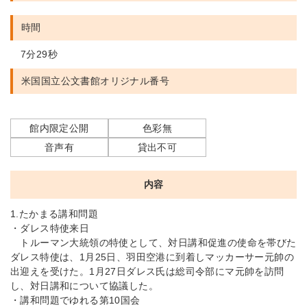
時間
7分29秒
米国国立公文書館
オリジナル番号
館内限定公開
色彩無
音声有
貸出不可
内容
1.たかまる講和問題
・ダレス特使来日
トルーマン大統領の特使として、対日講和促進の使命を帯びた
ダレス特使は、1月25日、羽田空港に到着しマッカーサー元帥の
出迎えを受けた。1月27日ダレス氏は総司令部にマ元帥を訪問
し、対日講和について協議した。
・講和問題でゆれる第10国会