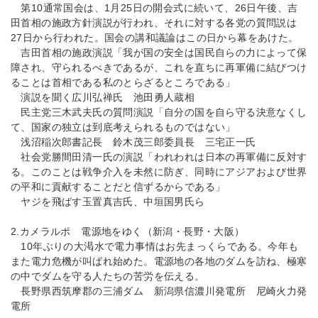
第10通常国会は、1月25日の開会式に続いて、26日午後、吉
田首相の施政方針演説が行われ、それに対する各党の質問説は
27日から行われた。国会の講和議論はこの日から幕をあけた。
吉田首相の施政演説「我が国の安全は国民自らの力によって保
障され、守られるべきであるが、これを直ちに再軍備に結びつけ
ることは首相である私のとらざるところである」
演説を聞く広川弘禅氏 池田勇人蔵相
民主党三木武夫氏の質問演説「自分の国を自ら守る決意なくし
て、国家の独立は到底考えられるものではない」
浅沼稲次郎書記長 鈴木茂三郎委員長 三宅正一氏
社会党勝間田清一氏の演説「われわれは日本の再軍備に反対す
る。このことは戦争介入を未然に防ぎ、同時にアジアおよび世界
の平和に貢献することだと信ずるからである」
ヤジを飛ばす玉置真吉氏、中垣国男氏ら
2.カメラルポ 電源地をゆく（新潟・長野・大阪）
10年ぶりの大渇水で電力事情はお先まっくらである。今年も
また電力危機が叫ばれ始めた。電源地の各地のダムを訪ね、極寒
の中でダムを守る人たちの苦労を伝える。
長野県西筑摩郡の三浦ダム 新潟県信濃川発電所 尼崎火力発
電所