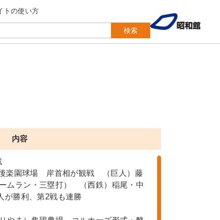
イトの使い方
検索
内容
戦
日後楽園球場 岸首相が観戦 （巨人）藤
ームラン・三塁打） （西鉄）稲尾・中
人が勝利、第2戦も連勝