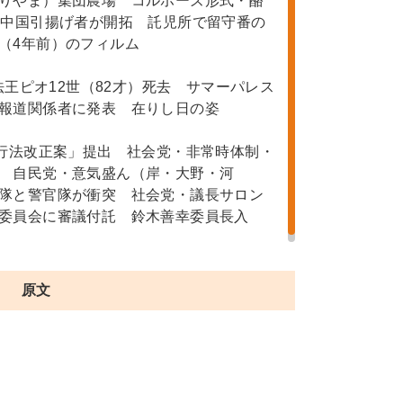
りやま）集団農場 コルホーズ形式・酪
の中国引揚げ者が開拓 託児所で留守番の
（4年前）のフィルム
法王ピオ12世（82才）死去 サマーパレス
報道関係者に発表 在りし日の姿
行法改正案」提出 社会党・非常時体制・
 自民党・意気盛ん（岸・大野・河
隊と警官隊が衝突 社会党・議長サロン
委員会に審議付託 鈴木善幸委員長入
原文