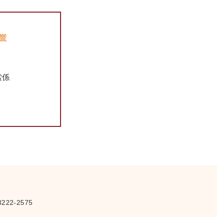
音響
さ
索係
222-2575