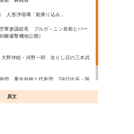
に乗船 舞鶴着
翁 人形浄瑠璃「船乗り込み」
米空軍参謀総長 ブルガ－ニン首相とバー
距離爆撃機他公開）
・大野伴睦・河野一郎 在りし日の三木武
表団 重光外相と代表団 7/4日比谷・国
さん 沖縄の学校のフィルム 沖縄民政
告は尊重する」
原文