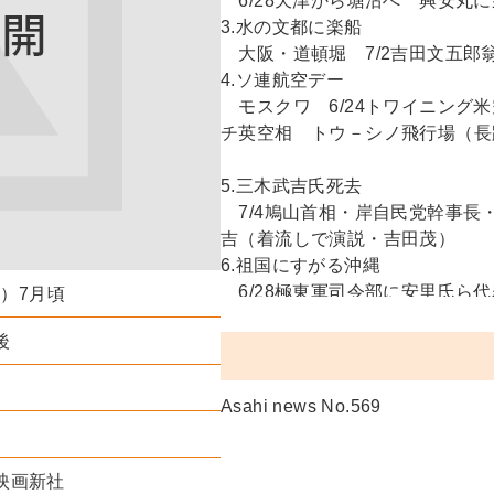
6/28天津から塘沽へ 興安丸
3.水の文都に楽船
大阪・道頓堀 7/2吉田文五郎
4.ソ連航空デー
モスクワ 6/24トワイニング
チ英空相 トウ－シノ飛行場（長
5.三木武吉氏死去
7/4鳩山首相・岸自民党幹事長
吉（着流しで演説・吉田茂）
6.祖国にすがる沖縄
6/28極東軍司令部に安里氏ら代
年）7月頃
民総決起大会 沖縄婦人会・中岩
後
長官レムニッツアー「プライス勧
Asahi news No.569
映画新社