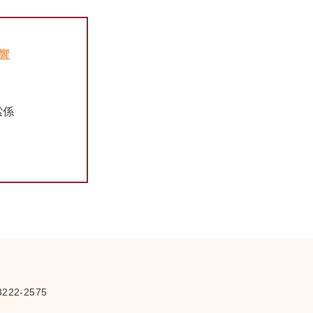
音響
さ
索係
222-2575