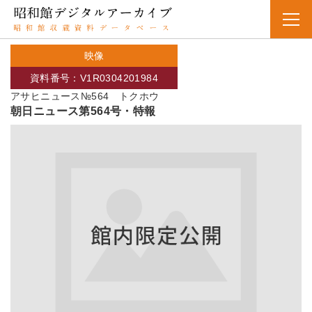
映像
資料番号：V1R0304201984
アサヒニュース№564 トクホウ
朝日ニュース第564号・特報