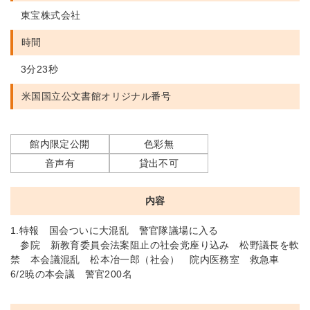
東宝株式会社
時間
3分23秒
米国国立公文書館
オリジナル番号
館内限定公開
色彩無
音声有
貸出不可
内容
1.特報 国会ついに大混乱 警官隊議場に入る
参院 新教育委員会法案阻止の社会党座り込み 松野議長を軟
禁 本会議混乱 松本冶一郎（社会） 院内医務室 救急車
6/2暁の本会議 警官200名