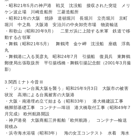
・昭和21年5月の神戸港 戦災 沈没船 接収された突堤 メリ
ケン波止場 川崎造船所 三菱造船所
・昭和21年の大阪 焼跡 道頓堀川 長堀川 立売堀川 京町
堀川 中之島 大阪港 安治川の中央卸売市場 物資輸送
・和歌山（昭和20年9月） 二里ガ浜に上陸する米軍 鉄道で移
動する占領軍
・舞鶴（昭和21年5月） 舞鶴湾 金ケ岬 沈没船 座礁 浮島
丸
・舞鶴港に入る英彦丸 昭和24年7月 引揚船 復員兵 東舞鶴
郵便局出張取扱所 平引揚桟橋・舞鶴引揚記念館（2001年3月撮
影）
3.関西ミナト今昔Ⅲ
・「ジェーン台風大阪を襲う」昭和25年9月3日 大阪市の被害
状況 高潮による台風被害の大阪港
・大阪・南港埋め立て始まる（昭和33年） 港大橋建設工事
橋脚部基礎工事 コンテナ―埠頭 港大橋取付工事（昭和49年7
月完成） 欧州航路開設
・神戸港発 大阪商船三井船舶「欧州航路」 コンテナ―輸送
荷積み
・浜寺海水浴場（昭和3年） 海の女王コンテスト 水着 海水