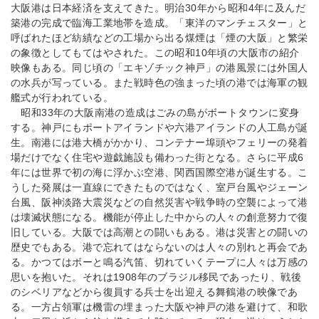
大阪港は日本経済を支えてきた。明治30年から昭和4年に及んだ
築港の完成で臨海工業地帯を造成。「東洋のマンチェスター」と
呼ばれたほど紡績などの工場から出る煤煙は「煙の大阪」と繁栄
の象徴としてもてはやされた。この昭和10年頃の大阪市の紹介
映像もある。同じ頃の「エキゾチック神戸」の港風景には外国人
の水兵が写っている。また戦時色の強まった頃の港では海軍の観
艦式が行われている。
昭和33年の大阪南港の造成はごみの島がボートタウンに変身
する。神戸にもポートアイランドや六港アイランドの人工島が誕
生。南港には港大橋がかかり、コンテナー埠頭やフェリーの発着
場だけでなく住宅や遊戯施設も備わった街となる。さらに平成6
年には世界で初の海に浮かぶ空港、関西国際空港が誕生する。こ
うした発展は一直線にできたものではなく、室戸台風やジェーン
台風、阪神淡路大震災などの自然災害や戦争時の空襲によって港
は壊滅状態になる。機能が停止した中からの人々の創意努力で復
旧している。大阪では高潮との闘いもある。港は災害との闘いの
歴史でもある。港で忘れてはならないのは人々の別れと再会であ
る。かつてはボーと鳴る汽笛、切れていくテープに人々は万感の
思いを抱いた。それは1908年のブラジル移民であったり、戦後
のシベリアなどから復員する兵士を出迎える舞鶴港の映像であ
る。一方占領軍は機雷の埋まった大阪や神戸の港を避けて、和歌