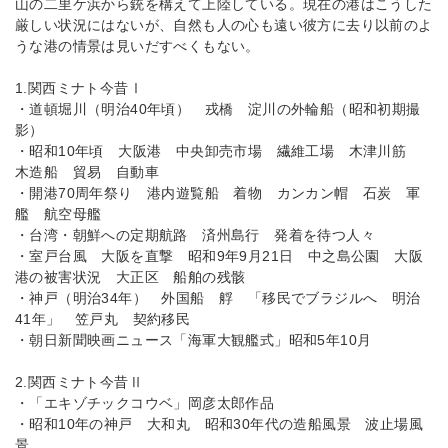
山の二里ケ浜から銃を構えて上陸している。現在の港はこうした
厳しい状況にはないが、自然も人の心も遠い彼方に去り以前のよ
うな港の情景は見いだすべくもない。
1.関西ミナト今昔Ⅰ
・道頓堀川（明治40年頃） 戎橋 淀川の外輪船（昭和初期撮
影）
・昭和10年頃 大阪港 中央卸売市場 繊維工場 木津川筋
木造船 貿易 自動車
・開港70周年祭り 港内遊覧船 着物 カンカン帽 石炭 軍
艦 航空母艦
・台湾・朝鮮への定期航路 済州島行 発着を待つ人々
・室戸台風 大阪を直撃 昭和9年9月21日 中之島公園 大阪
港の被害状況 大正区 船舶の残骸
・神戸（明治34年） 外国船 艀 「移民でブラジルへ 明治
41年」 笠戸丸 契約移民
・朝日新聞映画ニュース「海軍大観艦式」昭和5年10月
2.関西ミナト今昔Ⅱ
・「エキゾチックコウベ」岡彦太郎作品
・昭和10年の神戸 大和丸 昭和30年代の造船風景 波止場風
景