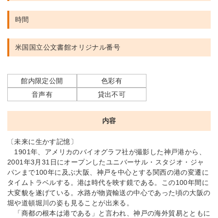
時間
米国国立公文書館
オリジナル番号
館内限定公開
色彩有
音声有
貸出不可
内容
〔未来に生かす記憶〕
1901年、アメリカのバイオグラフ社が撮影した神戸港から、
2001年3月31日にオープンしたユニバーサル・スタジオ・ジャ
パンまで100年に及ぶ大阪、神戸を中心とする関西の港の変遷に
タイムトラベルする。港は時代を映す鏡である。この100年間に
大変貌を遂げている。水路が物資輸送の中心であった頃の大阪の
堀や道頓堀川の姿も見ることが出来る。
「商都の根本は港である」と言われ、神戸の海外貿易とともに