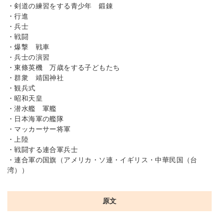
・剣道の練習をする青少年 鍛錬
・行進
・兵士
・戦闘
・爆撃 戦車
・兵士の演習
・東條英機 万歳をする子どもたち
・群衆 靖国神社
・観兵式
・昭和天皇
・潜水艦 軍艦
・日本海軍の艦隊
・マッカーサー将軍
・上陸
・戦闘する連合軍兵士
・連合軍の国旗（アメリカ・ソ連・イギリス・中華民国（台
湾））
原文