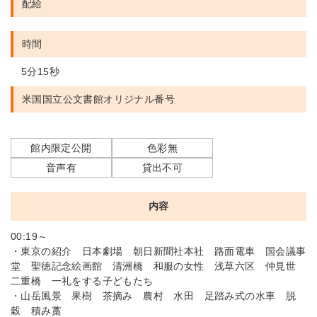
配給
時間
5分15秒
米国国立公文書館
オリジナル番号
館内限定公開
色彩無
音声有
貸出不可
内容
00:19～
・東京の紹介 日本劇場 朝日新聞社本社 路面電車 国会議事
堂 聖徳記念絵画館 清洲橋 和服の女性 浅草六区 仲見世
二重橋 一礼をする子どもたち
・山岳風景 果樹 茶摘み 農村 水田 足踏み式の水車 脱
穀 積み藁