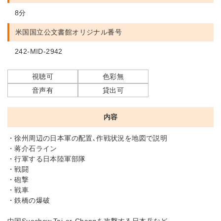
8分
米国国立公文書館
オリジナル番号
242-MID-2942
視聴可
色彩無
音声有
貸出可
内容
・徐州周辺の日本軍の配置､作戦状況を地図で説明
・蒋介石ライン
・行軍する日本陸軍部隊
・戦闘
・砲撃
・戦車
・鉄橋の爆破