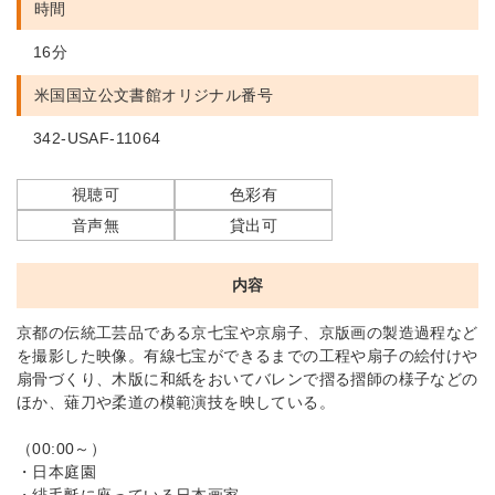
時間
16分
米国国立公文書館
オリジナル番号
342-USAF-11064
視聴可
色彩有
音声無
貸出可
内容
京都の伝統工芸品である京七宝や京扇子、京版画の製造過程など
を撮影した映像。有線七宝ができるまでの工程や扇子の絵付けや
扇骨づくり、木版に和紙をおいてバレンで摺る摺師の様子などの
ほか、薙刀や柔道の模範演技を映している。
（00:00～）
・日本庭園