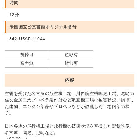
時間
12分
米国国立公文書館
オリジナル番号
342-USAF-11044
視聴可
色彩有
音声無
貸出可
内容
空襲を受けた名古屋の航空機工場、川西航空機鳴尾工場、尼崎の
住友金属工業プロペラ製作所など航空機工場の被害状況。損壊し
た建物、エンジン部品やプロペラなどが散乱した工場内部の様
子。
日本各地の飛行機工場と飛行機の破壊状況を空撮した記録映像。
名古屋、鳴尾、尼崎など。