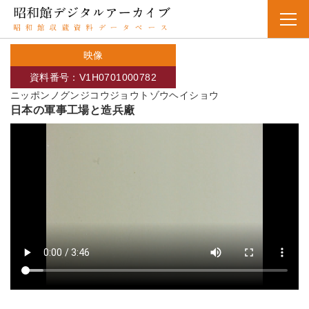
映像
資料番号：V1H0701000782
ニッポンノグンジコウジョウトゾウヘイショウ
日本の軍事工場と造兵廠