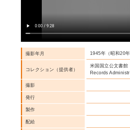
1945年（昭和20
撮影年月
米国国立公文書館（Nati
コレクション（提供者）
Records Administ
撮影
発行
製作
配給