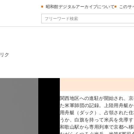
昭和館デジタルアーカイブについて
このサ
ウリク
陸
関西地区への進駐が開始され、京
た米軍師団の記録。上陸用舟艇か
用舟艇（ダック）、占領された住
うか、白旗を持って米兵を先導す
和歌山駅から専用列車で京都へ移