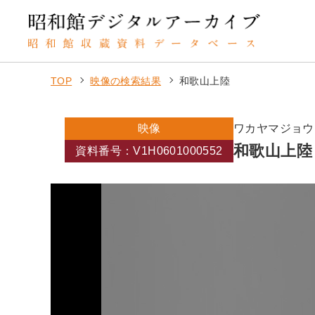
TOP
映像の検索結果
和歌山上陸
映像
ワカヤマジョ
和歌山上
資料番号：V1H0601000552