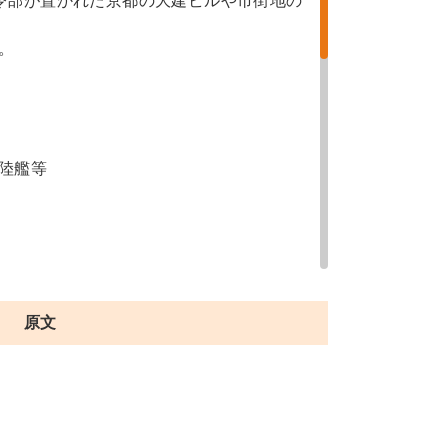
令部が置かれた京都の大建ビルや市街地の
。
陸艦等
原文
景