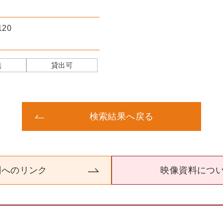
・米軍陸軍本部のビル
・トラック
120
・ジープ
・周辺の情景
・京都市の米第6軍司令部。
・市電が走っている。
無
貸出可
・街頭､土産物屋､米兵のスナップ
・日本人作業員達が荷物を地下に
・本部に電線を架設する米軍兵士
・無線トラック
検索結果へ戻る
・米兵士
関へのリンク
映像資料につ