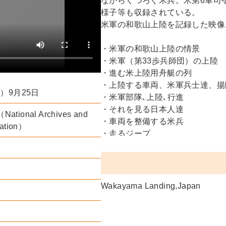
ながらくつろぐ米兵。米第6軍司
様子等も収録されている。
米軍の和歌山上陸を記録した映像
・米軍の和歌山上陸の情景
・米軍（第33歩兵師団）の上陸
・進む米上陸用舟艇の列
・上陸する車両、米軍兵士達、揚
年）9月25日
・米軍部隊､上陸､行進
・それを見る日本人達
onal Archives and
・車両を整備する米兵
ration）
・走るジープ
・列車の中、米軍兵士達
・和歌山駅
・米兵を乗せた列車
・焼け跡
Wakayama Landing,Japan
・線路等
・建物の内部､米軍兵士の食事風
・車両の整備