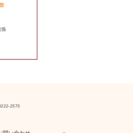
音響
さ
索係
222-2575