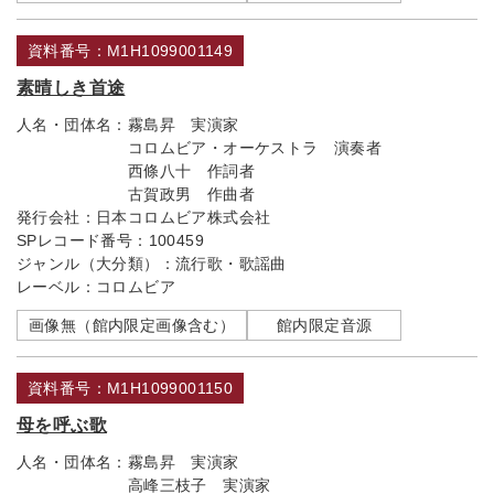
資料番号：M1H1099001149
素晴しき首途
人名・団体名：
霧島昇 実演家
コロムビア・オーケストラ 演奏者
西條八十 作詞者
古賀政男 作曲者
発行会社：
日本コロムビア株式会社
SPレコード番号：
100459
ジャンル（大分類）：
流行歌・歌謡曲
レーベル：
コロムビア
画像無（館内限定画像含む）
館内限定音源
資料番号：M1H1099001150
母を呼ぶ歌
人名・団体名：
霧島昇 実演家
高峰三枝子 実演家