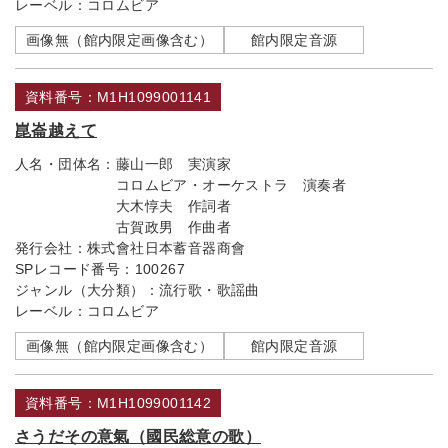
レーベル：
コロムビア
画像無（館内限定画像含む）
館内限定音源
資料番号：M1H1099001141
崑崙越えて
人名・団体名：
藤山一郎 実演家
コロムビア・オーケストラ 演奏者
大木惇夫 作詞者
古賀政男 作曲者
発行会社：
株式會社日本蓄音器商會
SPレコード番号：
100267
ジャンル（大分類）：
流行歌・歌謡曲
レーベル：
コロムビア
画像無（館内限定画像含む）
館内限定音源
資料番号：M1H1099001142
さうだその意氣（國民総意の歌）