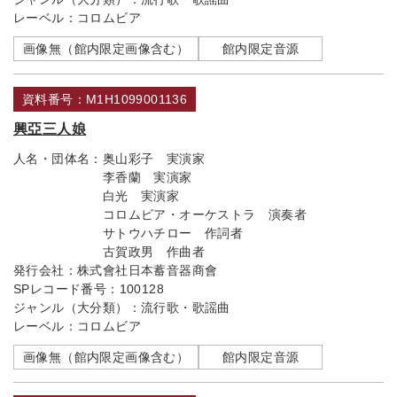
レーベル：
コロムビア
画像無（館内限定画像含む）
館内限定音源
資料番号：M1H1099001136
興亞三人娘
人名・団体名：
奥山彩子 実演家
李香蘭 実演家
白光 実演家
コロムビア・オーケストラ 演奏者
サトウハチロー 作詞者
古賀政男 作曲者
発行会社：
株式會社日本蓄音器商會
SPレコード番号：
100128
ジャンル（大分類）：
流行歌・歌謡曲
レーベル：
コロムビア
画像無（館内限定画像含む）
館内限定音源