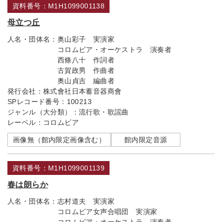
資料番号：M1H1099001138
母立つ丘
人名・団体名：
奥山彩子 実演家
コロムビア・オーケストラ 演奏者
西條八十 作詞者
古賀政男 作曲者
奥山貞吉 編曲者
発行会社：
株式會社日本蓄音器商會
SPレコード番号：
100213
ジャンル（大分類）：
流行歌・歌謡曲
レーベル：
コロムビア
画像無（館内限定画像含む）
館内限定音源
資料番号：M1H1099001139
春は朗らか
人名・団体名：
志村道夫 実演家
コロムビア女声合唱団 実演家