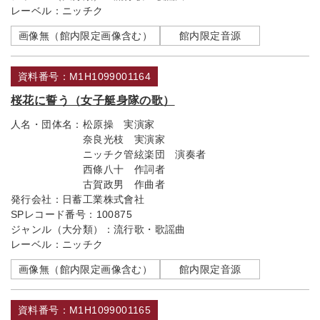
レーベル：
ニッチク
画像無（館内限定画像含む）
館内限定音源
資料番号：M1H1099001164
桜花に誓う（女子艇身隊の歌）
人名・団体名：
松原操 実演家
奈良光枝 実演家
ニッチク管絃楽団 演奏者
西條八十 作詞者
古賀政男 作曲者
発行会社：
日蓄工業株式會社
SPレコード番号：
100875
ジャンル（大分類）：
流行歌・歌謡曲
レーベル：
ニッチク
画像無（館内限定画像含む）
館内限定音源
資料番号：M1H1099001165