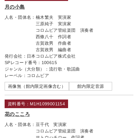
月の小島
人名・団体名：
楠木繁夫 実演家
三原純子 実演家
コロムビア管絃楽団 演奏者
西條八十 作詞者
古賀政男 作曲者
古賀政男 編曲者
発行会社：
日本コロムビア株式会社
SPレコード番号：
100615
ジャンル（大分類）：
流行歌・歌謡曲
レーベル：
コロムビア
画像無（館内限定画像含む）
館内限定音源
資料番号：M1H1099001154
花のこころ
人名・団体名：
豆千代 実演家
コロムビア管絃楽団 演奏者
サトウハチロー 作詞者