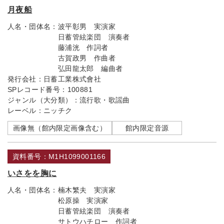
月夜船
人名・団体名：
波平彰男 実演家
日蓄管絃楽団 演奏者
藤浦洸 作詞者
古賀政男 作曲者
弘田龍太郎 編曲者
発行会社：
日蓄工業株式會社
SPレコード番号：
100881
ジャンル（大分類）：
流行歌・歌謡曲
レーベル：
ニッチク
画像無（館内限定画像含む）
館内限定音源
資料番号：M1H1099001166
いさをを胸に
人名・団体名：
楠木繁夫 実演家
松原操 実演家
日蓄管絃楽団 演奏者
サトウハチロー 作詞者