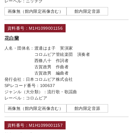
レーベル：
ニッチク
画像無（館内限定画像含む）
館内限定音源
資料番号：M1H1099001156
花白蘭
人名・団体名：
渡邊はま子 実演家
コロムビア管絃楽団 演奏者
西條八十 作詞者
古賀政男 作曲者
古賀政男 編曲者
発行会社：
日本コロムビア株式会社
SPレコード番号：
100637
ジャンル（大分類）：
流行歌・歌謡曲
レーベル：
コロムビア
画像無（館内限定画像含む）
館内限定音源
資料番号：M1H1099001157