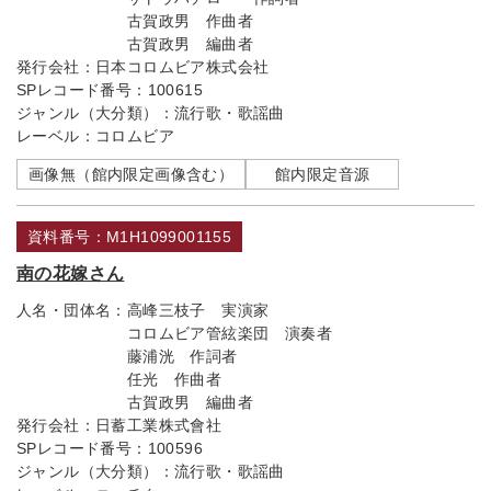
古賀政男 作曲者
古賀政男 編曲者
発行会社：
日本コロムビア株式会社
SPレコード番号：
100615
ジャンル（大分類）：
流行歌・歌謡曲
レーベル：
コロムビア
画像無（館内限定画像含む）
館内限定音源
資料番号：M1H1099001155
南の花嫁さん
人名・団体名：
高峰三枝子 実演家
コロムビア管絃楽団 演奏者
藤浦洸 作詞者
任光 作曲者
古賀政男 編曲者
発行会社：
日蓄工業株式會社
SPレコード番号：
100596
ジャンル（大分類）：
流行歌・歌謡曲