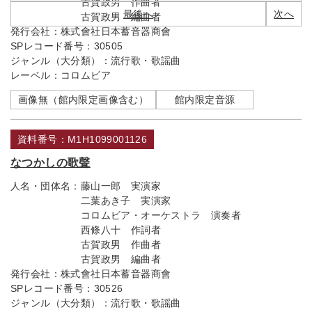
古賀政男 作曲者
最後へ
次へ
古賀政男 編曲者
発行会社：
株式會社日本蓄音器商會
SPレコード番号：
30505
ジャンル（大分類）：
流行歌・歌謡曲
レーベル：
コロムビア
画像無（館内限定画像含む）
館内限定音源
資料番号：M1H1099001126
なつかしの歌聲
人名・団体名：
藤山一郎 実演家
二葉あき子 実演家
コロムビア・オーケストラ 演奏者
西條八十 作詞者
古賀政男 作曲者
古賀政男 編曲者
発行会社：
株式會社日本蓄音器商會
SPレコード番号：
30526
ジャンル（大分類）：
流行歌・歌謡曲