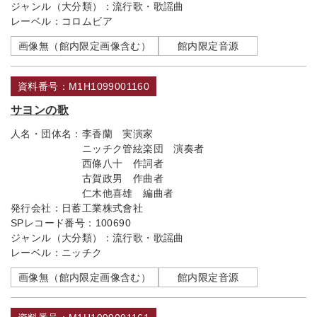
ジャンル（大分類）：
流行歌・歌謡曲
レーベル：
コロムビア
画像無（館内限定画像含む）
館内限定音源
資料番号：M1H1099001160
サヨンの歌
人名・団体名：
李香蘭 実演家
ニッチク管絃楽団 演奏者
西條八十 作詞者
古賀政男 作曲者
仁木他喜雄 編曲者
発行会社：
日蓄工業株式會社
SPレコード番号：
100690
ジャンル（大分類）：
流行歌・歌謡曲
レーベル：
ニッチク
画像無（館内限定画像含む）
館内限定音源