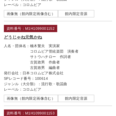
レーベル：
コロムビア
画像無（館内限定画像含む）
館内限定音源
資料番号：M1H1099001152
どうじゃね元気かね
人名・団体名：
楠木繁夫 実演家
コロムビア管絃楽団 演奏者
サトウハチロー 作詞者
古賀政男 作曲者
古賀政男 編曲者
発行会社：
日本コロムビア株式会社
SPレコード番号：
100614
ジャンル（大分類）：
流行歌・歌謡曲
レーベル：
コロムビア
画像無（館内限定画像含む）
館内限定音源
資料番号：M1H1099001153