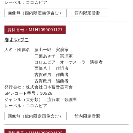
レーベル：
コロムビア
画像無（館内限定画像含む）
館内限定音源
資料番号：M1H1099001127
春よいづこ
人名・団体名：
藤山一郎 実演家
二葉あき子 実演家
コロムビア・オーケストラ 演奏者
西條八十 作詞者
古賀政男 作曲者
古賀政男 編曲者
発行会社：
株式會社日本蓄音器商會
SPレコード番号：
30526
ジャンル（大分類）：
流行歌・歌謡曲
レーベル：
コロムビア
画像無（館内限定画像含む）
館内限定音源