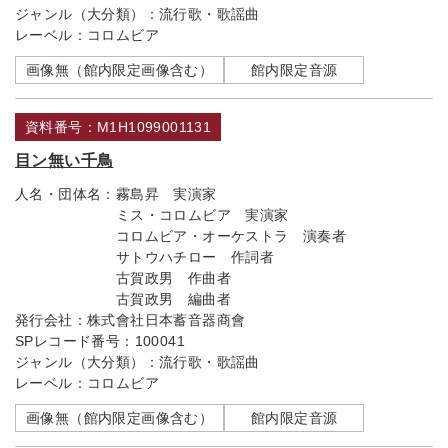
ジャンル（大分類）：
流行歌・歌謡曲
レーベル：
コロムビア
画像無（館内限定画像含む）
館内限定音源
資料番号：M1H1099001131
目ン無い千鳥
人名・団体名：
霧島昇 実演家
ミス・コロムビア 実演家
コロムビア・オーケストラ 演奏者
サトウハチロー 作詞者
古賀政男 作曲者
古賀政男 編曲者
発行会社：
株式會社日本蓄音器商會
SPレコード番号：
100041
ジャンル（大分類）：
流行歌・歌謡曲
レーベル：
コロムビア
画像無（館内限定画像含む）
館内限定音源