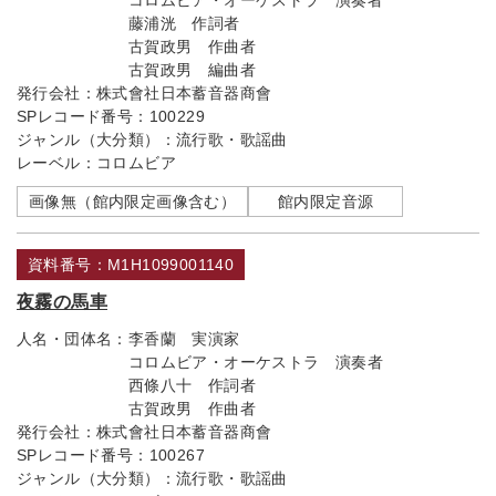
コロムビア・オーケストラ 演奏者
藤浦洸 作詞者
古賀政男 作曲者
古賀政男 編曲者
発行会社：
株式會社日本蓄音器商會
SPレコード番号：
100229
ジャンル（大分類）：
流行歌・歌謡曲
レーベル：
コロムビア
画像無（館内限定画像含む）
館内限定音源
資料番号：M1H1099001140
夜霧の馬車
人名・団体名：
李香蘭 実演家
コロムビア・オーケストラ 演奏者
西條八十 作詞者
古賀政男 作曲者
発行会社：
株式會社日本蓄音器商會
SPレコード番号：
100267
ジャンル（大分類）：
流行歌・歌謡曲