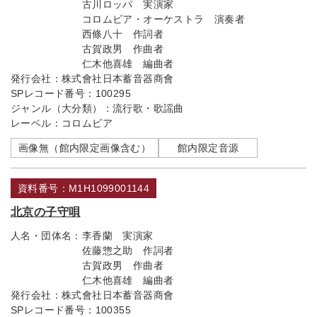
古川ロッパ 実演家
コロムビア・オーケストラ 演奏者
西條八十 作詞者
古賀政男 作曲者
仁木他喜雄 編曲者
発行会社：
株式會社日本蓄音器商會
SPレコード番号：
100295
ジャンル（大分類）：
流行歌・歌謡曲
レーベル：
コロムビア
画像無（館内限定画像含む）
館内限定音源
資料番号：M1H1099001144
北京の子守唄
人名・団体名：
李香蘭 実演家
佐藤惣之助 作詞者
古賀政男 作曲者
仁木他喜雄 編曲者
発行会社：
株式會社日本蓄音器商會
SPレコード番号：
100355