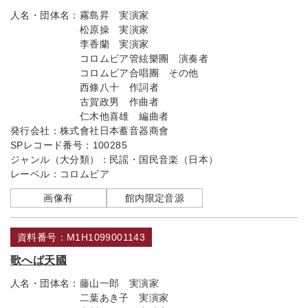
人名・団体名：
霧島昇 実演家
松原操 実演家
李香蘭 実演家
コロムビア管絃樂團 演奏者
コロムビア合唱團 その他
西條八十 作詞者
古賀政男 作曲者
仁木他喜雄 編曲者
発行会社：
株式會社日本蓄音器商會
SPレコード番号：
100285
ジャンル（大分類）：
民謡・国民音楽（日本）
レーベル：
コロムビア
画像有
館内限定音源
資料番号：M1H1099001143
歌へば天國
人名・団体名：
藤山一郎 実演家
二葉あき子 実演家