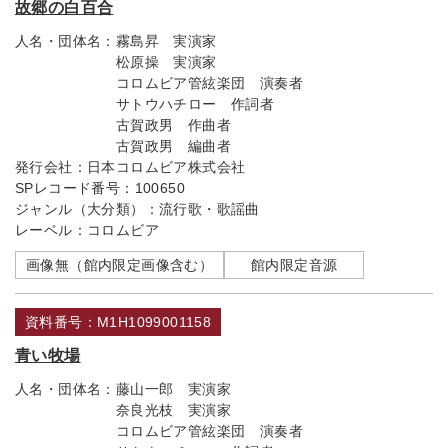
故郷の白百合
人名・団体名：
霧島昇 実演家
松原操 実演家
コロムビア管絃楽団 演奏者
サトウハチロー 作詞者
古賀政男 作曲者
古賀政男 編曲者
発行会社：
日本コロムビア株式会社
SPレコード番号：
100650
ジャンル（大分類）：
流行歌・歌謡曲
レーベル：
コロムビア
画像無（館内限定画像含む）
館内限定音源
資料番号：M1H1099001158
青い牧場
人名・団体名：
藤山一郎 実演家
奈良光枝 実演家
コロムビア管絃楽団 演奏者