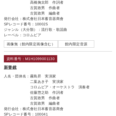
高橋掬太郎 作詞者
古賀政男 作曲者
古賀政男 編曲者
発行会社：
株式會社日本蓄音器商會
SPレコード番号：
100025
ジャンル（大分類）：
流行歌・歌謡曲
レーベル：
コロムビア
画像無（館内限定画像含む）
館内限定音源
資料番号：M1H1099001130
新妻鏡
人名・団体名：
霧島昇 実演家
二葉あき子 実演家
コロムビア・オーケストラ 演奏者
佐藤惣之助 作詞者
古賀政男 作曲者
古賀政男 編曲者
発行会社：
株式會社日本蓄音器商會
SPレコード番号：
100041