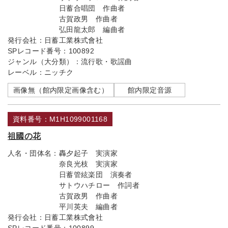
日蓄合唱団 作曲者
古賀政男 作曲者
弘田龍太郎 編曲者
発行会社：
日蓄工業株式會社
SPレコード番号：
100892
ジャンル（大分類）：
流行歌・歌謡曲
レーベル：
ニッチク
画像無（館内限定画像含む）
館内限定音源
資料番号：M1H1099001168
祖國の花
人名・団体名：
轟夕起子 実演家
奈良光枝 実演家
日蓄管絃楽団 演奏者
サトウハチロー 作詞者
古賀政男 作曲者
平川英夫 編曲者
発行会社：
日蓄工業株式會社