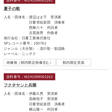
資料番号：M1H1099001161
夏子の歌
人名・団体名：
渡辺はま子 実演家
日蓄管絃楽団 演奏者
西條八十 作詞者
古賀政男 作曲者
発行会社：
日蓄工業株式會社
SPレコード番号：
100762
ジャンル（大分類）：
流行歌・歌謡曲
レーベル：
ニッチク
画像無（館内限定画像含む）
館内限定音源
資料番号：M1H1099001162
フクチヤンと兵隊
人名・団体名：
伊藤久男 実演家
高橋悦子 実演家
日蓄管絃楽団 演奏者
横山隆一 作詞者