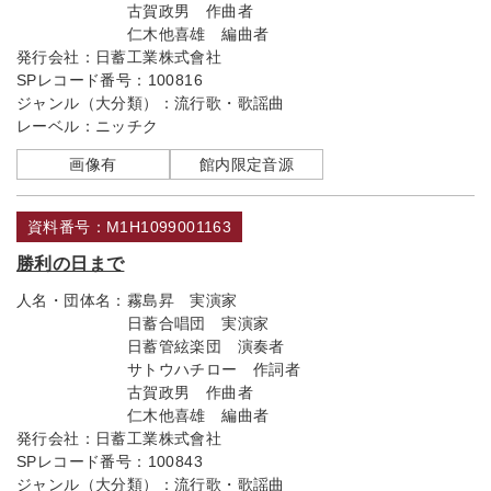
古賀政男 作曲者
仁木他喜雄 編曲者
発行会社：
日蓄工業株式會社
SPレコード番号：
100816
ジャンル（大分類）：
流行歌・歌謡曲
レーベル：
ニッチク
画像有
館内限定音源
資料番号：M1H1099001163
勝利の日まで
人名・団体名：
霧島昇 実演家
日蓄合唱団 実演家
日蓄管絃楽団 演奏者
サトウハチロー 作詞者
古賀政男 作曲者
仁木他喜雄 編曲者
発行会社：
日蓄工業株式會社
SPレコード番号：
100843
ジャンル（大分類）：
流行歌・歌謡曲