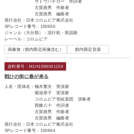
サトウハチロー 作詞者
古賀政男 作曲者
古賀政男 編曲者
発行会社：
日本コロムビア株式会社
SPレコード番号：
100650
ジャンル（大分類）：
流行歌・歌謡曲
レーベル：
コロムビア
画像無（館内限定画像含む）
館内限定音源
資料番号：M1H1099001159
戦ひの街に春が来る
人名・団体名：
楠木繁夫 実演家
菊池章子 実演家
コロムビア管絃楽団 演奏者
西條八十 作詞者
古賀政男 作曲者
古賀政男 編曲者
発行会社：
日本コロムビア株式会社
SPレコード番号：
100664