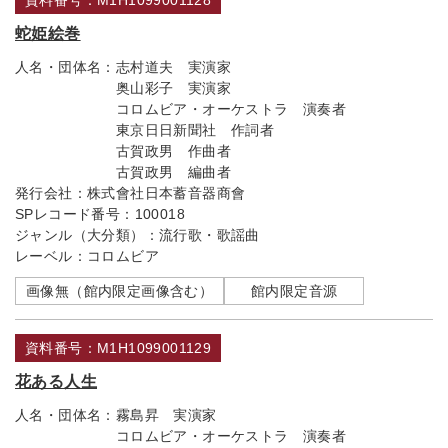
資料番号：M1H1099001128
蛇姫絵巻
人名・団体名：
志村道夫 実演家
奥山彩子 実演家
コロムビア・オーケストラ 演奏者
東京日日新聞社 作詞者
古賀政男 作曲者
古賀政男 編曲者
発行会社：
株式會社日本蓄音器商會
SPレコード番号：
100018
ジャンル（大分類）：
流行歌・歌謡曲
レーベル：
コロムビア
画像無（館内限定画像含む）
館内限定音源
資料番号：M1H1099001129
花ある人生
人名・団体名：
霧島昇 実演家
コロムビア・オーケストラ 演奏者