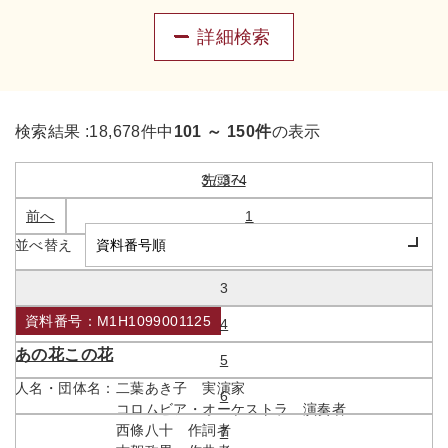
詳細検索
検索結果 :
18,678件中
101 ～ 150件
の表示
3 / 374
先頭へ
前へ
1
並べ替え
2
3
資料番号：M1H1099001125
4
あの花この花
5
人名・団体名：
二葉あき子 実演家
6
コロムビア・オーケストラ 演奏者
西條八十 作詞者
7