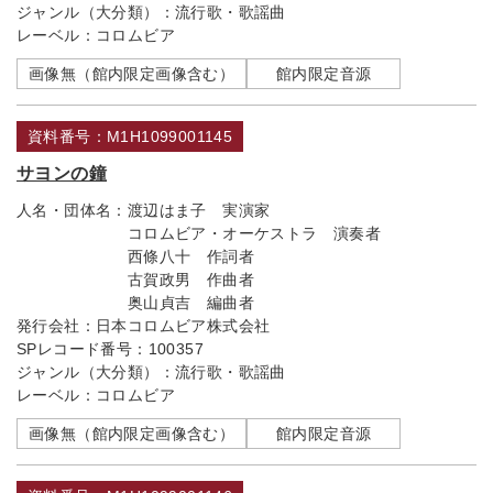
ジャンル（大分類）：
流行歌・歌謡曲
レーベル：
コロムビア
画像無（館内限定画像含む）
館内限定音源
資料番号：M1H1099001145
サヨンの鐘
人名・団体名：
渡辺はま子 実演家
コロムビア・オーケストラ 演奏者
西條八十 作詞者
古賀政男 作曲者
奥山貞吉 編曲者
発行会社：
日本コロムビア株式会社
SPレコード番号：
100357
ジャンル（大分類）：
流行歌・歌謡曲
レーベル：
コロムビア
画像無（館内限定画像含む）
館内限定音源