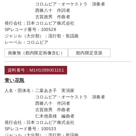
コロムビア・オーケストラ 演奏者
西條八十 作詞者
古賀政男 作曲者
発行会社：
日本コロムビア株式会社
SPレコード番号：
100528
ジャンル（大分類）：
流行歌・歌謡曲
レーベル：
コロムビア
画像無（館内限定画像含む）
館内限定音源
資料番号：M1H1099001151
青い花瓶
人名・団体名：
二葉あき子 実演家
コロムビア・オーケストラ 演奏者
西條八十 作詞者
古賀政男 作曲者
仁木他喜雄 編曲者
発行会社：
日本コロムビア株式会社
SPレコード番号：
100533
ジャンル（大分類）：
流行歌・歌謡曲