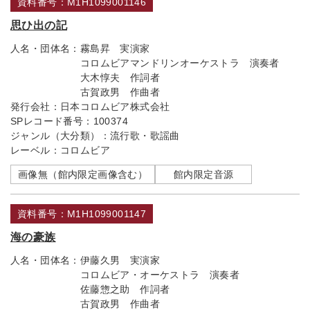
資料番号：M1H1099001146
思ひ出の記
人名・団体名：
霧島昇 実演家
コロムビアマンドリンオーケストラ 演奏者
大木惇夫 作詞者
古賀政男 作曲者
発行会社：
日本コロムビア株式会社
SPレコード番号：
100374
ジャンル（大分類）：
流行歌・歌謡曲
レーベル：
コロムビア
画像無（館内限定画像含む）
館内限定音源
資料番号：M1H1099001147
海の豪族
人名・団体名：
伊藤久男 実演家
コロムビア・オーケストラ 演奏者
佐藤惣之助 作詞者
古賀政男 作曲者