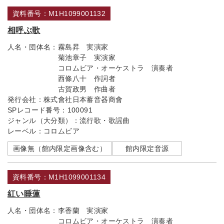
資料番号：M1H1099001132
相呼ぶ歌
人名・団体名：
霧島昇 実演家
菊池章子 実演家
コロムビア・オーケストラ 演奏者
西條八十 作詞者
古賀政男 作曲者
発行会社：
株式會社日本蓄音器商會
SPレコード番号：
100091
ジャンル（大分類）：
流行歌・歌謡曲
レーベル：
コロムビア
画像無（館内限定画像含む）
館内限定音源
資料番号：M1H1099001134
紅い睡蓮
人名・団体名：
李香蘭 実演家
コロムビア・オーケストラ 演奏者