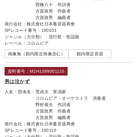
西條八十 作詞者
古賀政男 作曲者
古賀政男 編曲者
発行会社：
株式會社日本蓄音器商會
SPレコード番号：
100101
ジャンル（大分類）：
流行歌・歌謡曲
レーベル：
コロムビア
画像無（館内限定画像含む）
館内限定音源
資料番号：M1H1099001135
男は泣かず
人名・団体名：
荒貞夫 実演家
コロムビア・オーケストラ 演奏者
野村俊夫 作詞者
古賀政男 作曲者
古賀政男 編曲者
発行会社：
株式會社日本蓄音器商會
SPレコード番号：
100110
ジャンル（大分類）：
流行歌・歌謡曲