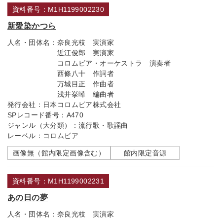
資料番号：M1H1199002230
新愛染かつら
人名・団体名：
奈良光枝 実演家
近江俊郎 実演家
コロムビア・オーケストラ 演奏者
西條八十 作詞者
万城目正 作曲者
浅井挙曄 編曲者
発行会社：
日本コロムビア株式会社
SPレコード番号：
A470
ジャンル（大分類）：
流行歌・歌謡曲
レーベル：
コロムビア
画像無（館内限定画像含む）
館内限定音源
資料番号：M1H1199002231
あの日の夢
人名・団体名：
奈良光枝 実演家