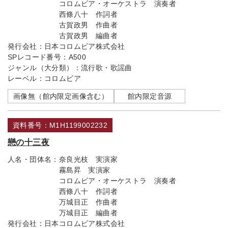
コロムビア・オーケストラ 演奏者
西條八十 作詞者
古賀政男 作曲者
古賀政男 編曲者
発行会社：
日本コロムビア株式会社
SPレコード番号：
A500
ジャンル（大分類）：
流行歌・歌謡曲
レーベル：
コロムビア
画像無（館内限定画像含む）
館内限定音源
資料番号：M1H1199002232
戀の十三夜
人名・団体名：
奈良光枝 実演家
霧島昇 実演家
コロムビア・オーケストラ 演奏者
西條八十 作詞者
万城目正 作曲者
万城目正 編曲者
発行会社：
日本コロムビア株式会社