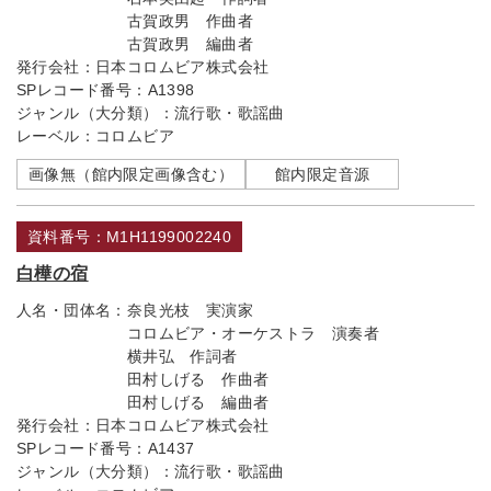
古賀政男 作曲者
古賀政男 編曲者
発行会社：
日本コロムビア株式会社
SPレコード番号：
A1398
ジャンル（大分類）：
流行歌・歌謡曲
レーベル：
コロムビア
画像無（館内限定画像含む）
館内限定音源
資料番号：M1H1199002240
白樺の宿
人名・団体名：
奈良光枝 実演家
コロムビア・オーケストラ 演奏者
横井弘 作詞者
田村しげる 作曲者
田村しげる 編曲者
発行会社：
日本コロムビア株式会社
SPレコード番号：
A1437
ジャンル（大分類）：
流行歌・歌謡曲