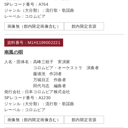
SPレコード番号：
A764
ジャンル（大分類）：
流行歌・歌謡曲
レーベル：
コロムビア
画像無（館内限定画像含む）
館内限定音源
資料番号：M1H1199002221
南風の唄
人名・団体名：
高峰三枝子 実演家
コロムビア・オーケストラ 演奏者
藤浦洸 作詞者
万城目正 作曲者
田代与志 編曲者
発行会社：
日本コロムビア株式会社
SPレコード番号：
A1230
ジャンル（大分類）：
流行歌・歌謡曲
レーベル：
コロムビア
画像無（館内限定画像含む）
館内限定音源