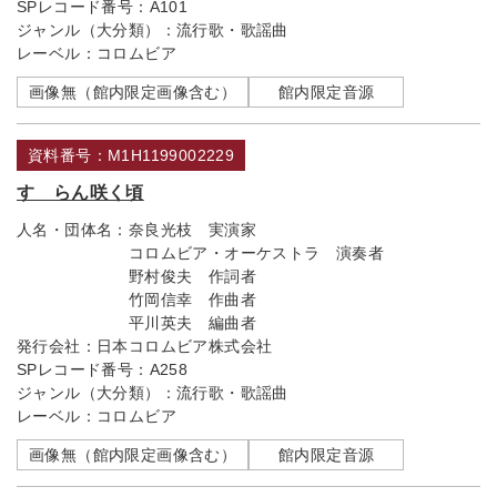
SPレコード番号：
A101
ジャンル（大分類）：
流行歌・歌謡曲
レーベル：
コロムビア
画像無（館内限定画像含む）
館内限定音源
資料番号：M1H1199002229
すゞらん咲く頃
人名・団体名：
奈良光枝 実演家
コロムビア・オーケストラ 演奏者
野村俊夫 作詞者
竹岡信幸 作曲者
平川英夫 編曲者
発行会社：
日本コロムビア株式会社
SPレコード番号：
A258
ジャンル（大分類）：
流行歌・歌謡曲
レーベル：
コロムビア
画像無（館内限定画像含む）
館内限定音源