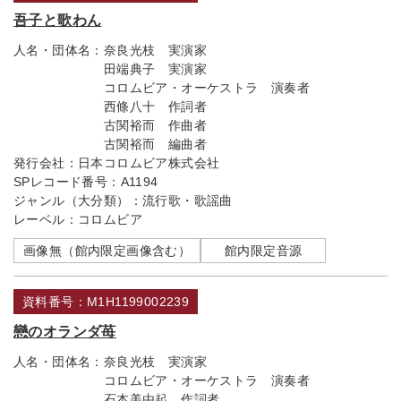
吾子と歌わん
人名・団体名：
奈良光枝 実演家
田端典子 実演家
コロムビア・オーケストラ 演奏者
西條八十 作詞者
古関裕而 作曲者
古関裕而 編曲者
発行会社：
日本コロムビア株式会社
SPレコード番号：
A1194
ジャンル（大分類）：
流行歌・歌謡曲
レーベル：
コロムビア
画像無（館内限定画像含む）
館内限定音源
資料番号：M1H1199002239
戀のオランダ苺
人名・団体名：
奈良光枝 実演家
コロムビア・オーケストラ 演奏者
石本美由起 作詞者