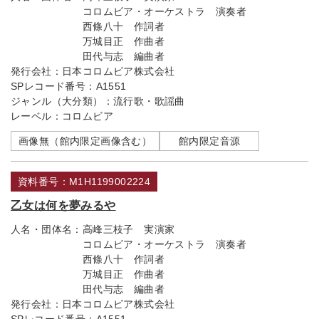
コロムビア・オーケストラ 演奏者
西條八十 作詞者
万城目正 作曲者
田代与志 編曲者
発行会社：
日本コロムビア株式会社
SPレコード番号：
A1551
ジャンル（大分類）：
流行歌・歌謡曲
レーベル：
コロムビア
画像無（館内限定画像含む）
館内限定音源
資料番号：M1H1199002224
乙女は何を夢みるや
人名・団体名：
高峰三枝子 実演家
コロムビア・オーケストラ 演奏者
西條八十 作詞者
万城目正 作曲者
田代与志 編曲者
発行会社：
日本コロムビア株式会社