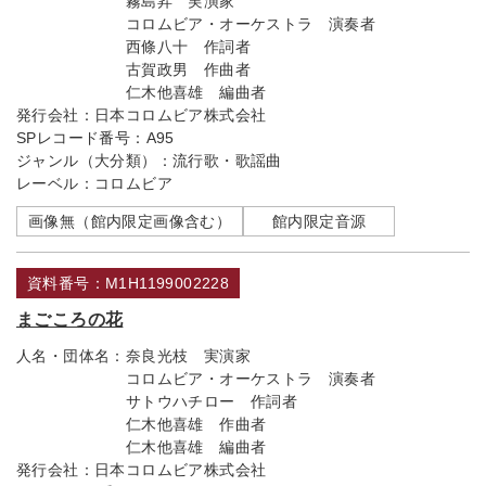
霧島昇 実演家
コロムビア・オーケストラ 演奏者
西條八十 作詞者
古賀政男 作曲者
仁木他喜雄 編曲者
発行会社：
日本コロムビア株式会社
SPレコード番号：
A95
ジャンル（大分類）：
流行歌・歌謡曲
レーベル：
コロムビア
画像無（館内限定画像含む）
館内限定音源
資料番号：M1H1199002228
まごころの花
人名・団体名：
奈良光枝 実演家
コロムビア・オーケストラ 演奏者
サトウハチロー 作詞者
仁木他喜雄 作曲者
仁木他喜雄 編曲者
発行会社：
日本コロムビア株式会社