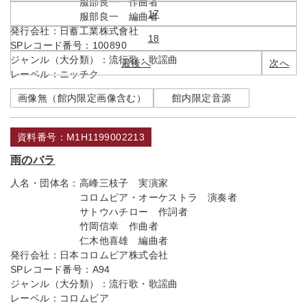
服部良一 作曲者
17
服部良一 編曲者
発行会社：
日蓄工業株式會社
18
SPレコード番号：
100890
ジャンル（大分類）：
流行歌・歌謡曲
最後へ
次へ
レーベル：
ニッチク
画像無（館内限定画像含む）
館内限定音源
資料番号：M1H1199002213
雨のバラ
人名・団体名：
高峰三枝子 実演家
コロムビア・オーケストラ 演奏者
サトウハチロー 作詞者
竹岡信幸 作曲者
仁木他喜雄 編曲者
発行会社：
日本コロムビア株式会社
SPレコード番号：
A94
ジャンル（大分類）：
流行歌・歌謡曲
レーベル：
コロムビア