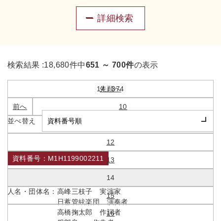
詳細検索
検索結果 :
18,680件中
651 ～ 700件
の表示
14 / 374
先頭へ
前へ
10
並べ替え
11
12
資料番号：M1H1199002211
13
この仇討たん
14
人名・団体名：
高峰三枝子 実演家
15
日蓄管絃楽団 演奏者
高橋掬太郎 作詞者
16