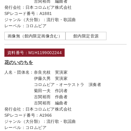
古関裕而 編曲者
発行会社：
日本コロムビア株式会社
SPレコード番号：
A1881
ジャンル（大分類）：
流行歌・歌謡曲
レーベル：
コロムビア
画像無（館内限定画像含む）
館内限定音源
資料番号：M1H1199002244
花のいのちを
人名・団体名：
奈良光枝 実演家
伊藤久男 実演家
コロムビア・オーケストラ 演奏者
菊田一夫 作詞者
古関裕而 作曲者
古関裕而 編曲者
発行会社：
日本コロムビア株式会社
SPレコード番号：
A1966
ジャンル（大分類）：
流行歌・歌謡曲
レーベル：
コロムビア