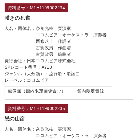
資料番号：M1H1199002234
嘆きの孔雀
人名・団体名：
奈良光枝 実演家
コロムビア・オーケストラ 演奏者
西條八十 作詞者
古賀政男 作曲者
古賀政男 編曲者
発行会社：
日本コロムビア株式会社
SPレコード番号：
A710
ジャンル（大分類）：
流行歌・歌謡曲
レーベル：
コロムビア
画像無（館内限定画像含む）
館内限定音源
資料番号：M1H1199002235
戀の山彦
人名・団体名：
奈良光枝 実演家
コロムビア・オーケストラ 演奏者