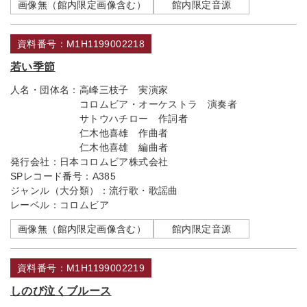
画像無（館内限定画像含む）
館内限定音源
資料番号：M1H1199002218
若い季節
人名・団体名：
高峰三枝子 実演家
コロムビア・オーケストラ 演奏者
サトウハチロー 作詞者
仁木他喜雄 作曲者
仁木他喜雄 編曲者
発行会社：
日本コロムビア株式会社
SPレコード番号：
A385
ジャンル（大分類）：
流行歌・歌謡曲
レーベル：
コロムビア
画像無（館内限定画像含む）
館内限定音源
資料番号：M1H1199002219
しのび泣くブルース