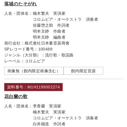
落城のたそがれ
人名・団体名：
楠木繁夫 実演家
コロムビア・オーケストラ 演奏者
佐藤惣之助 作詞者
明本京静 作曲者
明本京静 編曲者
発行会社：
株式會社日本蓄音器商會
SPレコード番号：
100488
ジャンル（大分類）：
流行歌・歌謡曲
レーベル：
コロムビア
画像無（館内限定画像含む）
館内限定音源
資料番号：M1H1199002274
花白蘭の歌
人名・団体名：
李香蘭 実演家
楠木繁夫 実演家
コロムビア・オーケストラ 演奏者
白井鐵造 作詞者