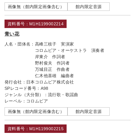
画像無（館内限定画像含む）
館内限定音源
資料番号：M1H1199002214
青い花
人名・団体名：
高峰三枝子 実演家
コロムビア・オーケストラ 演奏者
岸東介 作詞者
野村俊夫 作詞者
万城目正 作曲者
仁木他喜雄 編曲者
発行会社：
日本コロムビア株式会社
SPレコード番号：
A98
ジャンル（大分類）：
流行歌・歌謡曲
レーベル：
コロムビア
画像無（館内限定画像含む）
館内限定音源
資料番号：M1H1199002215