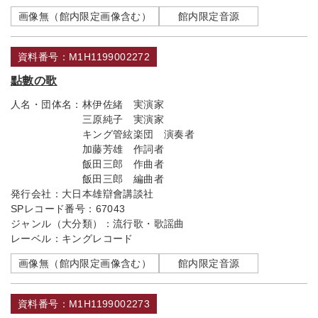
画像無（館内限定画像含む）
館内限定音源
資料番号：M1H1199002272
點數の歌
人名・団体名：
林伊佐緒 実演家
三原純子 実演家
キング管絃楽団 演奏者
加藤芳雄 作詞者
飯田三郎 作曲者
飯田三郎 編曲者
発行会社：
大日本雄辯會講談社
SPレコード番号：
67043
ジャンル（大分類）：
流行歌・歌謡曲
レーベル：
キングレコード
画像無（館内限定画像含む）
館内限定音源
資料番号：M1H1199002273