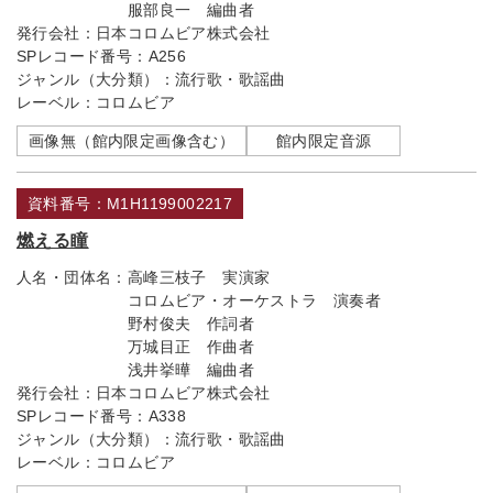
服部良一 編曲者
発行会社：
日本コロムビア株式会社
SPレコード番号：
A256
ジャンル（大分類）：
流行歌・歌謡曲
レーベル：
コロムビア
画像無（館内限定画像含む）
館内限定音源
資料番号：M1H1199002217
燃える瞳
人名・団体名：
高峰三枝子 実演家
コロムビア・オーケストラ 演奏者
野村俊夫 作詞者
万城目正 作曲者
浅井挙曄 編曲者
発行会社：
日本コロムビア株式会社
SPレコード番号：
A338
ジャンル（大分類）：
流行歌・歌謡曲
レーベル：
コロムビア