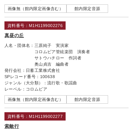
画像無（館内限定画像含む）
館内限定音源
資料番号：M1H1199002276
真昼の丘
人名・団体名：
三原純子 実演家
コロムビア管絃楽団 演奏者
サトウハチロー 作詞者
奥山貞吉 編曲者
発行会社：
日蓄工業株式會社
SPレコード番号：
100638
ジャンル（大分類）：
流行歌・歌謡曲
レーベル：
コロムビア
画像無（館内限定画像含む）
館内限定音源
資料番号：M1H1199002277
索敵行