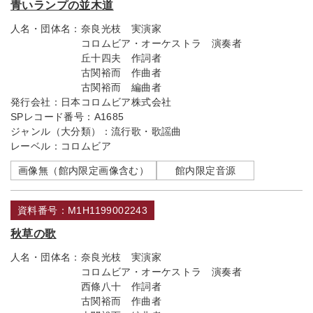
青いランプの並木道
人名・団体名：
奈良光枝 実演家
コロムビア・オーケストラ 演奏者
丘十四夫 作詞者
古関裕而 作曲者
古関裕而 編曲者
発行会社：
日本コロムビア株式会社
SPレコード番号：
A1685
ジャンル（大分類）：
流行歌・歌謡曲
レーベル：
コロムビア
画像無（館内限定画像含む）
館内限定音源
資料番号：M1H1199002243
秋草の歌
人名・団体名：
奈良光枝 実演家
コロムビア・オーケストラ 演奏者
西條八十 作詞者
古関裕而 作曲者