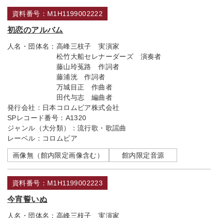
資料番号：M1H1199002222
初恋のアルバム
人名・団体名：
高峰三枝子 実演家
松竹大船セレナーダーズ 演奏者
藤山玲菟路 作詞者
藤浦洸 作詞者
万城目正 作曲者
田代与志 編曲者
発行会社：
日本コロムビア株式会社
SPレコード番号：
A1320
ジャンル（大分類）：
流行歌・歌謡曲
レーベル：
コロムビア
画像無（館内限定画像含む）
館内限定音源
資料番号：M1H1199002223
今宵誓いぬ
人名・団体名：
高峰三枝子 実演家