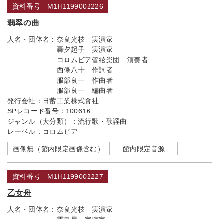
資料番号：M1H1199002226
翡翠の曲
人名・団体名：
奈良光枝 実演家
轟夕起子 実演家
コロムビア管絃楽団 演奏者
西條八十 作詞者
服部良一 作曲者
服部良一 編曲者
発行会社：
日蓄工業株式會社
SPレコード番号：
100616
ジャンル（大分類）：
流行歌・歌謡曲
レーベル：
コロムビア
画像無（館内限定画像含む）
館内限定音源
資料番号：M1H1199002227
乙女舟
人名・団体名：
奈良光枝 実演家