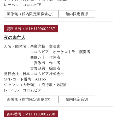
レーベル：
コロムビア
画像無（館内限定画像含む）
館内限定音源
資料番号：M1H1199002237
夜の未亡人
人名・団体名：
奈良光枝 実演家
コロムビア・オーケストラ 演奏者
西條八十 作詞者
古賀政男 作曲者
古賀政男 編曲者
発行会社：
日本コロムビア株式会社
SPレコード番号：
A1165
ジャンル（大分類）：
流行歌・歌謡曲
レーベル：
コロムビア
画像無（館内限定画像含む）
館内限定音源
資料番号：M1H1199002238