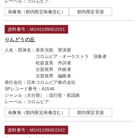
レーベル：
コロムビア
画像無（館内限定画像含む）
館内限定音源
資料番号：M1H1199002241
りんどうの丘
人名・団体名：
奈良光枝 実演家
コロムビア・オーケストラ 演奏者
松坂直美 作詞者
古賀政男 作曲者
古賀政男 編曲者
発行会社：
日本コロムビア株式会社
SPレコード番号：
A1546
ジャンル（大分類）：
流行歌・歌謡曲
レーベル：
コロムビア
画像無（館内限定画像含む）
館内限定音源
資料番号：M1H1199002242