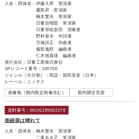
人名・団体名：
伊藤久男 実演家
霧島昇 実演家
楠木繁夫 実演家
日蓄合唱団 実演家
日蓄管絃楽団 演奏者
野村俊夫 作詞者
万城目正 作曲者
服部逸郎 編曲者
仁木他喜雄 編曲者
発行会社：
日蓄工業株式會社
SPレコード番号：
100700
ジャンル（大分類）：
民謡・国民音楽（日本）
レーベル：
ニッチク
画像無（館内限定画像含む）
館内限定音源
資料番号：M1H1199002278
亜細亜は晴れて
人名・団体名：
楠木繁夫 実演家
二葉あき子 実演家