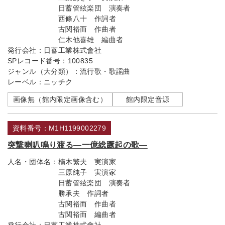
日蓄管絃楽団 演奏者
西條八十 作詞者
古関裕而 作曲者
仁木他喜雄 編曲者
発行会社：
日蓄工業株式會社
SPレコード番号：
100835
ジャンル（大分類）：
流行歌・歌謡曲
レーベル：
ニッチク
画像無（館内限定画像含む）
館内限定音源
資料番号：M1H1199002279
突撃喇叭鳴り渡る―一億総蹶起の歌―
人名・団体名：
楠木繁夫 実演家
三原純子 実演家
日蓄管絃楽団 演奏者
勝承夫 作詞者
古関裕而 作曲者
古関裕而 編曲者