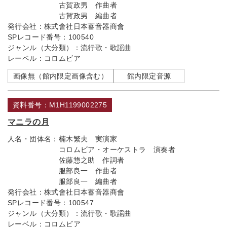
古賀政男 作曲者
古賀政男 編曲者
発行会社：
株式會社日本蓄音器商會
SPレコード番号：
100540
ジャンル（大分類）：
流行歌・歌謡曲
レーベル：
コロムビア
画像無（館内限定画像含む）
館内限定音源
資料番号：M1H1199002275
マニラの月
人名・団体名：
楠木繁夫 実演家
コロムビア・オーケストラ 演奏者
佐藤惣之助 作詞者
服部良一 作曲者
服部良一 編曲者
発行会社：
株式會社日本蓄音器商會
SPレコード番号：
100547
ジャンル（大分類）：
流行歌・歌謡曲
レーベル：
コロムビア