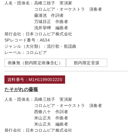
人名・団体名：
高峰三枝子 実演家
コロムビア・オーケストラ 演奏者
藤浦洸 作詞者
万城目正 作曲者
浅井挙曄 編曲者
発行会社：
日本コロムビア株式会社
SPレコード番号：
A534
ジャンル（大分類）：
流行歌・歌謡曲
レーベル：
コロムビア
画像無（館内限定画像含む）
館内限定音源
資料番号：M1H1199002220
たそがれの薔薇
人名・団体名：
高峰三枝子 実演家
コロムビア・オーケストラ 演奏者
西條八十 作詞者
米山正夫 作曲者
米山正夫 編曲者
発行会社：
日本コロムビア株式会社