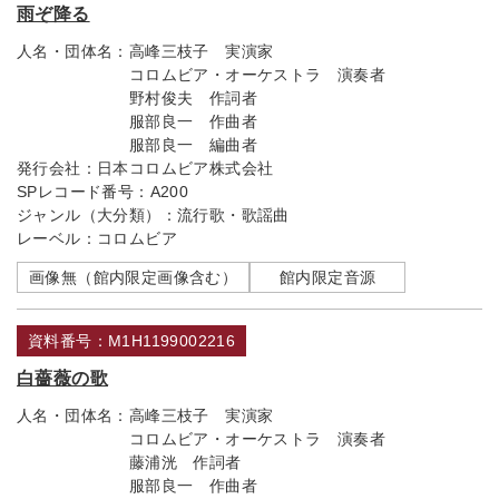
雨ぞ降る
人名・団体名：
高峰三枝子 実演家
コロムビア・オーケストラ 演奏者
野村俊夫 作詞者
服部良一 作曲者
服部良一 編曲者
発行会社：
日本コロムビア株式会社
SPレコード番号：
A200
ジャンル（大分類）：
流行歌・歌謡曲
レーベル：
コロムビア
画像無（館内限定画像含む）
館内限定音源
資料番号：M1H1199002216
白薔薇の歌
人名・団体名：
高峰三枝子 実演家
コロムビア・オーケストラ 演奏者
藤浦洸 作詞者
服部良一 作曲者