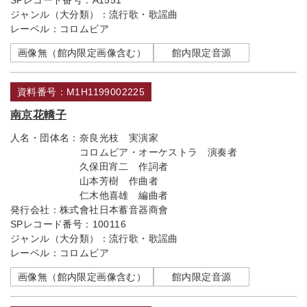
SPレコード番号：
A1551
ジャンル（大分類）：
流行歌・歌謡曲
レーベル：
コロムビア
画像無（館内限定画像含む）
館内限定音源
資料番号：M1H1199002225
南京花轎子
人名・団体名：
奈良光枝 実演家
コロムビア・オーケストラ 演奏者
久保田宵二 作詞者
山本芳樹 作曲者
仁木他喜雄 編曲者
発行会社：
株式會社日本蓄音器商會
SPレコード番号：
100116
ジャンル（大分類）：
流行歌・歌謡曲
レーベル：
コロムビア
画像無（館内限定画像含む）
館内限定音源