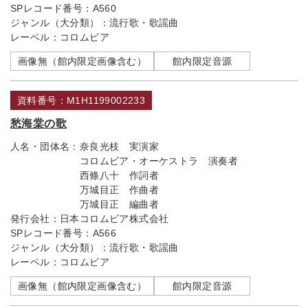
SPレコード番号：
A560
ジャンル（大分類）：
流行歌・歌謡曲
レーベル：
コロムビア
画像無（館内限定画像含む）
館内限定音源
資料番号：M1H1199002233
愁海棠の歌
人名・団体名：
奈良光枝 実演家
コロムビア・オーケストラ 演奏者
西條八十 作詞者
万城目正 作曲者
万城目正 編曲者
発行会社：
日本コロムビア株式会社
SPレコード番号：
A566
ジャンル（大分類）：
流行歌・歌謡曲
レーベル：
コロムビア
画像無（館内限定画像含む）
館内限定音源