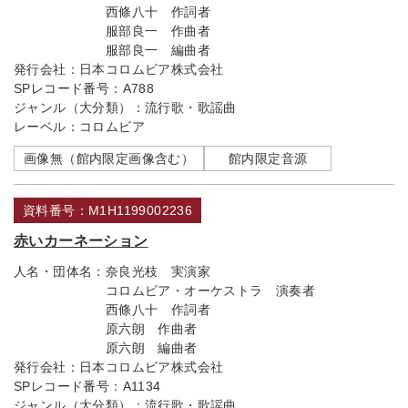
西條八十 作詞者
服部良一 作曲者
服部良一 編曲者
発行会社：
日本コロムビア株式会社
SPレコード番号：
A788
ジャンル（大分類）：
流行歌・歌謡曲
レーベル：
コロムビア
画像無（館内限定画像含む）
館内限定音源
資料番号：M1H1199002236
赤いカーネーション
人名・団体名：
奈良光枝 実演家
コロムビア・オーケストラ 演奏者
西條八十 作詞者
原六朗 作曲者
原六朗 編曲者
発行会社：
日本コロムビア株式会社
SPレコード番号：
A1134
ジャンル（大分類）：
流行歌・歌謡曲