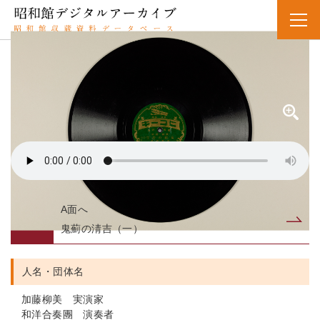
SPレコード
資料番号：SPH11MK021025B
オニアザミノセイキチ（2）
鬼薊の淸吉（二）
A面へ
B面
鬼薊の淸吉（一）
人名・団体名
加藤柳美 実演家
和洋合奏團 演奏者