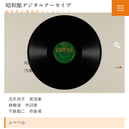
SPレコード
資料番号：SPH11MK021010A
ザクザクヘイタイサン
ザクザク兵隊さん
B面へ
A面
汽車
人名・団体名
北爪玲子 実演家
林柳波 作詞者
千振勘二 作曲者
レーベル