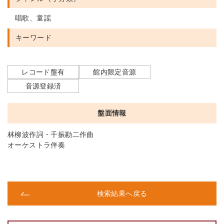
唱歌、童謡
キーワード
レコード盤有
館内限定音源
音源登録済
盤面情報
林柳波作詞・千振勘二作曲
オーケストラ伴奏
検索結果へ戻る