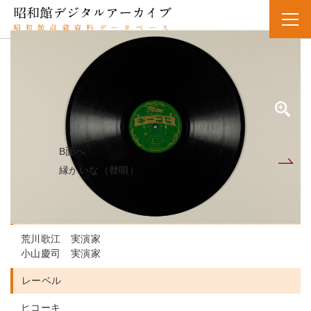
SPレコード
資料番号：SPH11MK021009A
ユウグレ
夕暮（文句入）
B面へ
A面
縁かいな（替唄）
人名・団体名
荒川歌江 実演家
小山慶司 実演家
レーベル
ヒコーキ