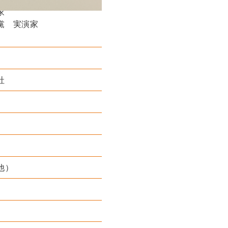
家
黨 実演家
社
他）