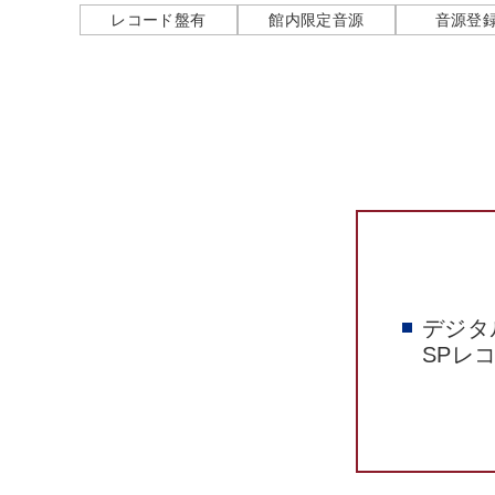
レコード盤有
館内限定音源
音源登
デジタ
SPレ