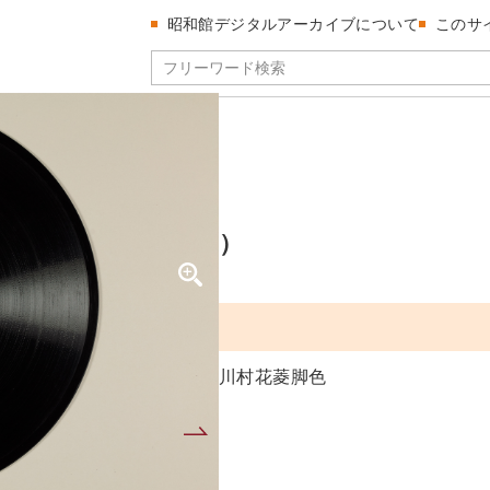
昭和館デジタルアーカイブについて
このサ
入営の巻）
タイ（ニュウエイノマキ）
隊（下）（入営の巻）
川村花菱脚色