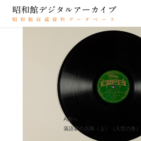
TOP
SPレコードの検索結果
落語家の兵隊（下）（
SPレコード
ラクゴカノヘイ
資料番号：
落語家の兵
SPH11MK020992B
A面へ
B面
落語家の兵隊（上）（入営の巻）