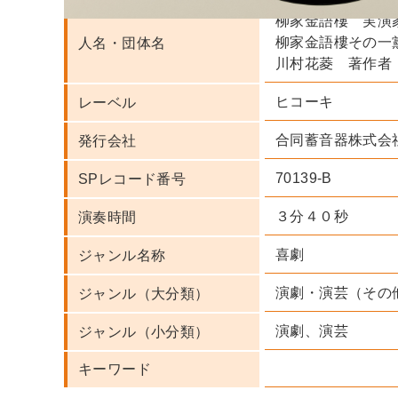
柳家金語樓 実演
柳家金語樓その一
人名・団体名
川村花菱 著作者
ヒコーキ
レーベル
合同蓄音器株式会
発行会社
70139-B
SPレコード番号
３分４０秒
演奏時間
喜劇
ジャンル名称
演劇・演芸（その
ジャンル（大分類）
演劇、演芸
ジャンル（小分類）
キーワード