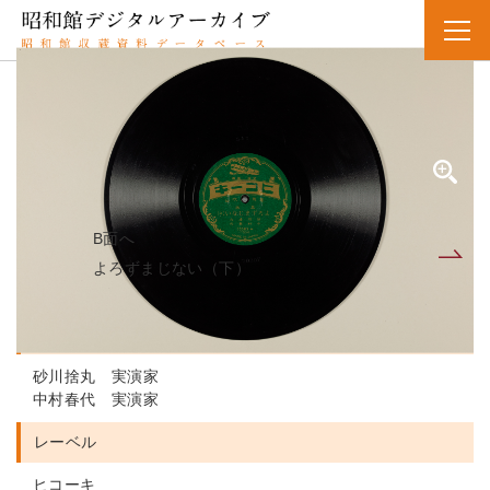
SPレコード
資料番号：SPH11MK020985A
ヨロズマジナイ
よろずまじない（上）
B面へ
A面
よろずまじない（下）
人名・団体名
砂川捨丸 実演家
中村春代 実演家
レーベル
ヒコーキ