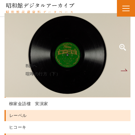
SPレコード
資料番号：SPH11MK020984A
ケンカノユクエ
喧嘩の行方（上）
B面へ
A面
喧嘩の行方（下）
人名・団体名
柳家金語樓 実演家
レーベル
ヒコーキ