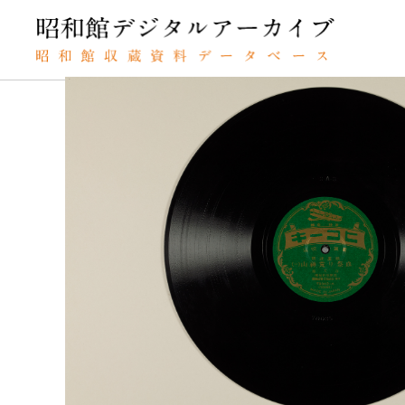
TOP
SPレコードの検索結果
血祭り荒神山（一）
SPレコード
チマツリコウジ
資料番号：
血祭り荒神
SPH11MK020973A