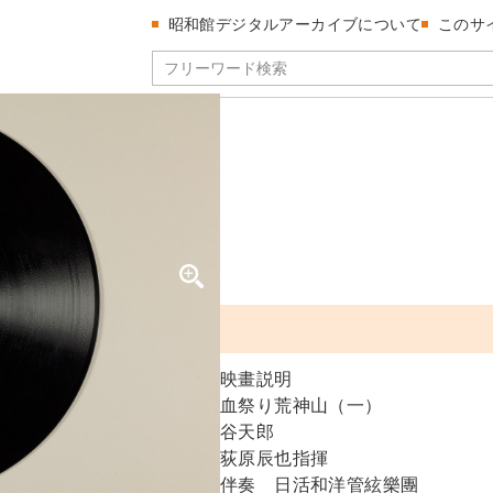
昭和館デジタルアーカイブについて
このサ
ンヤマ（1）
山（一）
映畫説明
血祭り荒神山（一）
谷天郎
荻原辰也指揮
伴奏 日活和洋管絃樂團