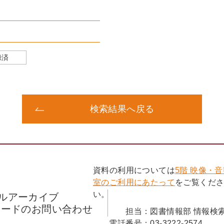
録済
検索結果へ戻る
資料の利用については
5階 映像・
室のご利用にあたって
をご覧くだ
い。
ルアーカイブ
コードのお問い合わせ
担当：
図書情報部 情報検
電話番号：
03-3222-2574