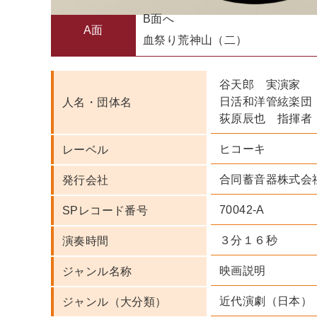
B面へ
A面
血祭り荒神山（二）
谷天郎 実演家
日活和洋管絃楽団
人名・団体名
荻原辰也 指揮者
ヒコーキ
レーベル
合同蓄音器株式会
発行会社
70042-A
SPレコード番号
３分１６秒
演奏時間
映画説明
ジャンル名称
近代演劇（日本）
ジャンル（大分類）