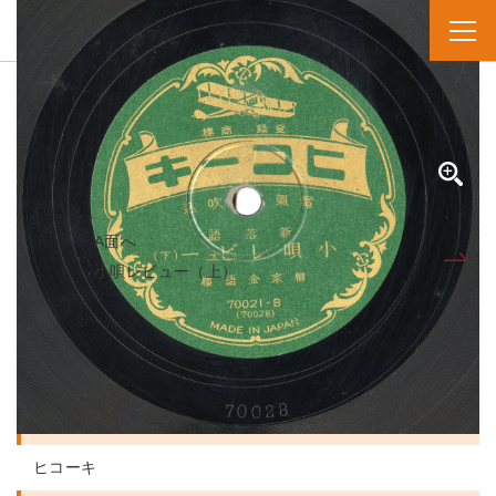
SPレコード
資料番号：SPH11MK020970B
コウタレビュー
小唄レビュー（下）
A面へ
B面
小唄レビュー（上）
人名・団体名
柳家金語楼 実演家
レーベル
ヒコーキ