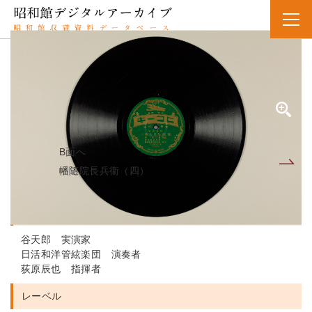
SPレコード
資料番号：SPH11MK020965A
バンズイインチョウベエ（3）
幡随院長兵衞（三）
B面へ
A面
幡随院長兵衞（四）
人名・団体名
谷天郎 実演家
日活和洋管絃楽団 演奏者
荻原辰也 指揮者
レーベル