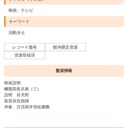
映画、テレビ
キーワード
活動弁士
レコード盤有
館内限定音源
音源登録済
盤面情報
映画説明
幡随院長兵衞（三）
説明 谷天郎
荻原辰也指揮
伴奏 日活和洋管絃樂團