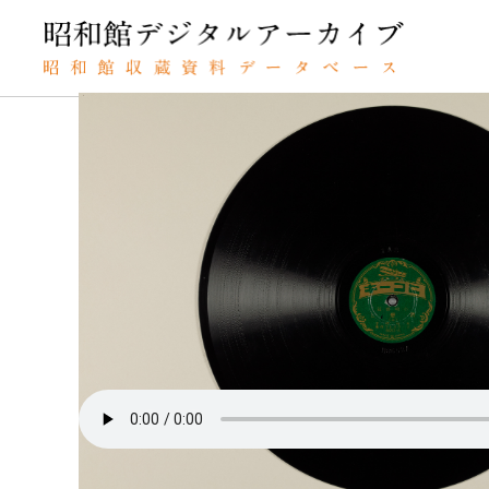
TOP
SPレコードの検索結果
君戀し（上）
SPレコード
キミコイシ
資料番号：
君戀し（上
SPH11MK020962A