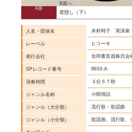
B面へ
A面
君戀し（下）
木村時子 実演家
人名・団体名
ヒコーキ
レーベル
合同蓄音器株式会
発行会社
8653-A
SPレコード番号
３分５７秒
演奏時間
小唄情話
ジャンル名称
流行歌・歌謡曲
ジャンル（大分類）
歌謡曲、流行歌、
ジャンル（小分類）