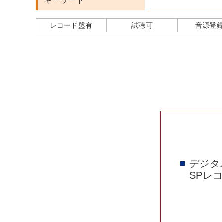
キーワード
レコード盤有
試聴可
音源登
デジタ
SPレ