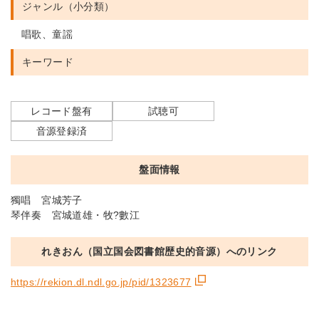
ジャンル（小分類）
唱歌、童謡
キーワード
レコード盤有
試聴可
音源登録済
盤面情報
獨唱 宮城芳子
琴伴奏 宮城道雄・牧?數江
れきおん（国立国会図書館歴史的音源）へのリンク
https://rekion.dl.ndl.go.jp/pid/1323677