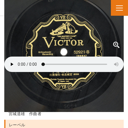
SPレコード
資料番号：SPH11MK022716B
イロハカルタ
いろはかるた
人名・団体名
宮城芳子 実演家
宮城道雄 演奏者
葛原しげる 作詞者
宮城道雄 作曲者
レーベル