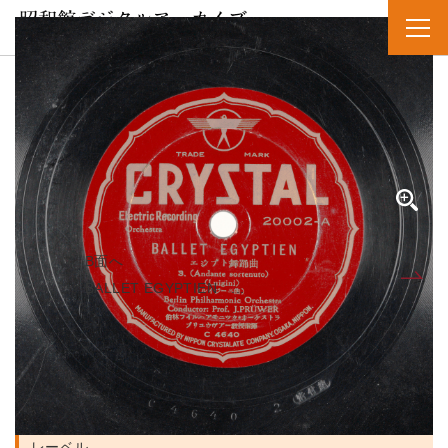
SPレコード
資料番号：SPH11MK018922A
BALLET EGYPTIEN エジプトブヨウキョク 3（Andante
sostenuto）
BALLET EGYPTIEN エジプト舞踊曲 3（Andante
sostenuto）
B面へ
A面
BALLET EGYPTIEN ...
人名・団体名
H.M. Grenadier Guards 演奏者
Alexandre Luigini 作曲者
レーベル