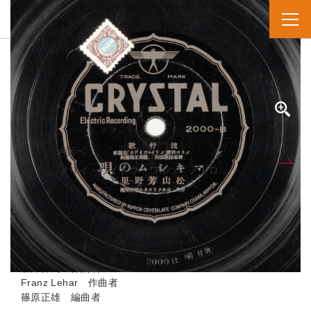
SPレコード
資料番号：SPH11MK018919B
マキシムノウタ メトロエイガ「メリイ・ウイドウ」シュダイカ
マキシムの唄 メトロ映畫「メリイ・ウイドウ」主題歌
A面へ
B面
メリイ・ウイドウ・ワルツ メトロ...
人名・団体名
松山芳野里 実演家
日本クリスタル管絃楽団 演奏者
柳澤保篤 作詞者
Franz Lehar 作曲者
篠原正雄 編曲者