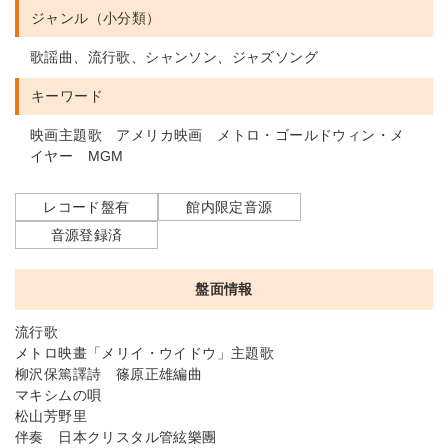
ジャンル（小分類）
歌謡曲、流行歌、シャンソン、ジャズソング
キーワード
映画主題歌 アメリカ映画 メトロ・ゴールドウィン・メ
イヤー MGM
レコード盤有
館内限定音源
音源登録済
盤面情報
流行歌
メトロ映畫「メリイ・ウイドウ」主題歌
柳沢保篤譯詩 篠原正雄編曲
マキシムの唄
松山芳野里
伴奏 日本クリスタル管絃樂團