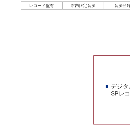
レコード盤有
館内限定音源
音源登
デジタ
SPレ