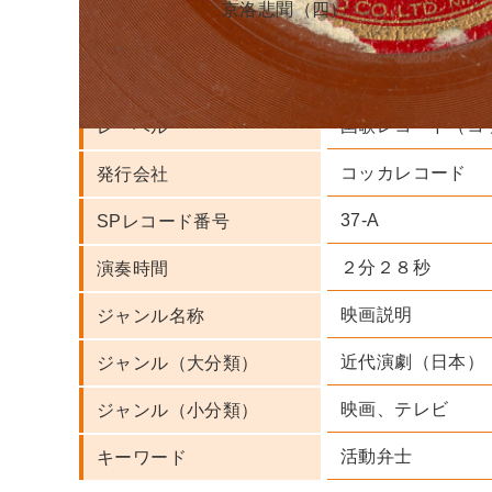
京洛悲聞（四）
村松天郎 実演家
人名・団体名
国歌レコード（コ
レーベル
コッカレコード
発行会社
37-A
SPレコード番号
２分２８秒
演奏時間
映画説明
ジャンル名称
近代演劇（日本）
ジャンル（大分類）
映画、テレビ
ジャンル（小分類）
活動弁士
キーワード