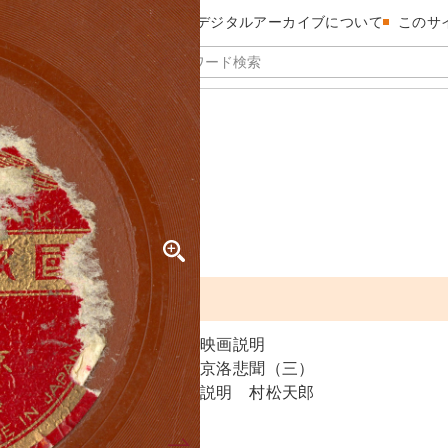
昭和館デジタルアーカイブについて
このサ
ン
三）
映画説明
京洛悲聞（三）
説明 村松天郎