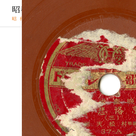
TOP
SPレコードの検索結果
京洛悲聞（三）
SPレコード
キョウラクヒブ
資料番号：
京洛悲聞（
SPH3091301513A
B面へ
A面