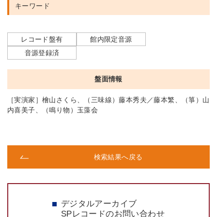
キーワード
レコード盤有
館内限定音源
音源登録済
盤面情報
［実演家］檜山さくら、（三味線）藤本秀夫／藤本繁、（箏）山
内喜美子、（鳴り物）玉藻会
検索結果へ戻る
デジタルアーカイブ
SPレコードのお問い合わせ