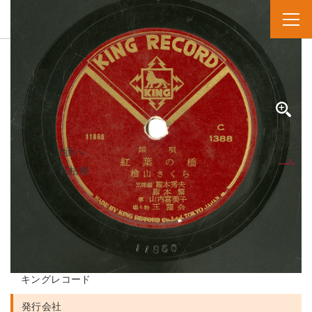
SPレコード
資料番号：SPH2991301498A
モミジノハシ
紅葉の橋
B面へ
A面
萩桔梗
人名・団体名
レーベル
キングレコード
発行会社