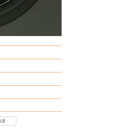
器株式會社
）
録済