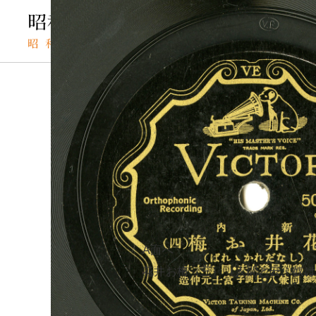
TOP
SPレコードの検索結果
花井お梅（四）（しな
SPレコード
ハナイオウメ（
資料番号：
花井お梅（
SPH2991301491B
A面へ
B面
花井お梅（三）（人間と云ふ奴
人名・団体名