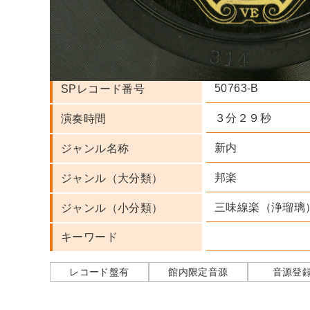
ビクター
レーベル
日本ビクター蓄音
発行会社
50763-B
SPレコード番号
３分２９秒
演奏時間
新内
ジャンル名称
邦楽
ジャンル（大分類）
三味線楽（浄瑠璃
ジャンル（小分類）
キーワード
レコード盤有
館内限定音源
音源登