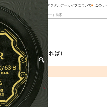
昭和館デジタルアーカイブについて
このサ
だれかゝれば）
4）（シナダレカカレバ）
四）（しなだれかゝれば）
は）