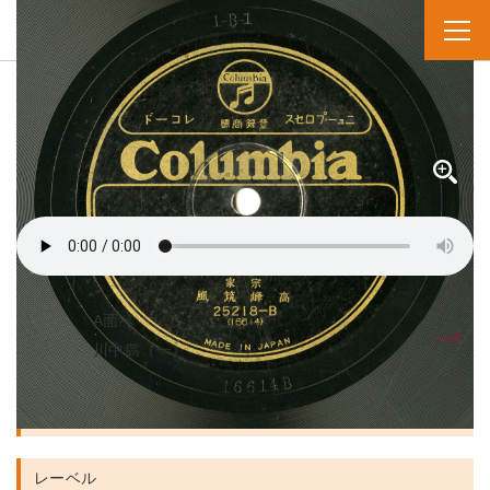
SPレコード
資料番号：SPH2991301483B
カワナカジマ 2
川中島（二）
A面へ
B面
川中島（一）
人名・団体名
レーベル