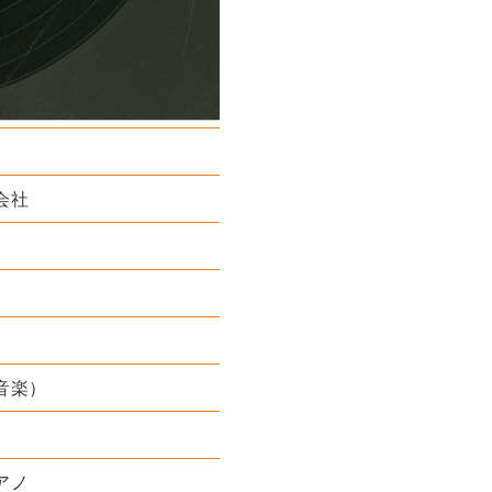
演奏者
演奏者
k 作曲者
会社
音楽）
アノ