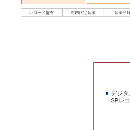
レコード盤有
館内限定音源
音源登
デジタ
SPレ