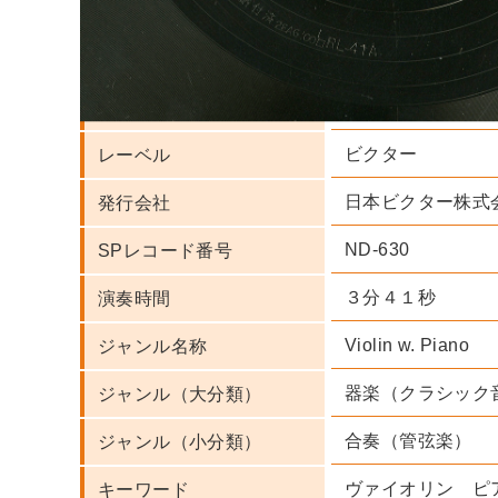
Fritz Kreisler 
FRANZ RUPP 
人名・団体名
Antonin Dvora
ビクター
レーベル
日本ビクター株式
発行会社
ND-630
SPレコード番号
３分４１秒
演奏時間
Violin w. Piano
ジャンル名称
器楽（クラシック
ジャンル（大分類）
合奏（管弦楽）
ジャンル（小分類）
ヴァイオリン ピ
キーワード