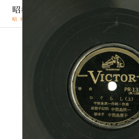
TOP
SPレコードの検索結果
ひぐらし（上）
SPレコード
ヒグラシ
資料番号：
ひぐらし（
SPH2991301477A
B面へ
A面
ひぐらし（下）