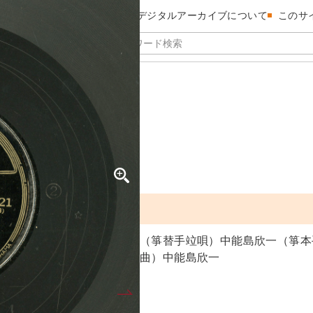
昭和館デジタルアーカイブについて
このサ
上）
（箏替手竝唄）中能島欣一（箏本
曲）中能島欣一