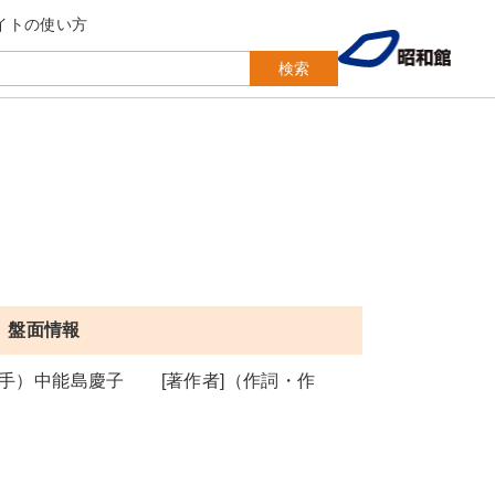
イトの使い方
検索
盤面情報
手）中能島慶子 [著作者]（作詞・作