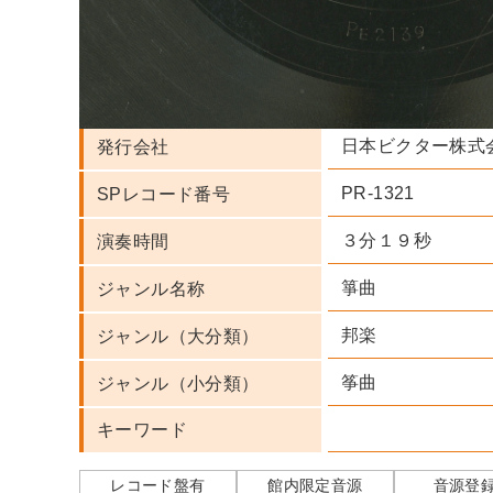
人名・団体名
ビクター
レーベル
日本ビクター株式
発行会社
PR-1321
SPレコード番号
３分１９秒
演奏時間
箏曲
ジャンル名称
邦楽
ジャンル（大分類）
筝曲
ジャンル（小分類）
キーワード
レコード盤有
館内限定音源
音源登