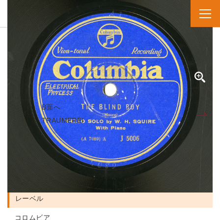
SPレコード
資料番号：SPH2991301458A
THE BLIND BOY
THE BLIND BOY
B面へ
A面
TRAUMEREI
人名・団体名
William Henry Squire 演奏者
George Washington Moore 作曲者
レーベル
コロムビア