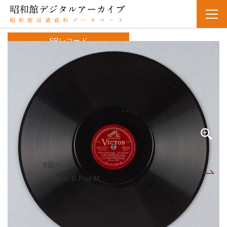
SPレコード
資料番号：SPH2991301436A
TRIO in B Flat Major ”The Arch － Duke”（サンジ
ュウソウキョク－ヘンロチョウチョウ－「タイコウ」～ソノ7）
（Beethoven， Op．97） 3rd Mov． － Andante
cantabile， ma pero con moto
TRIO in B Flat Major "The Arch - Duke"（三重奏曲-變
ロ長調-「大公」~其七）（Beethoven, Op.97） 3rd
Mov. - Andante cantabile, ma pero con moto
B面へ
A面
TRIO in B Flat M...
人名・団体名