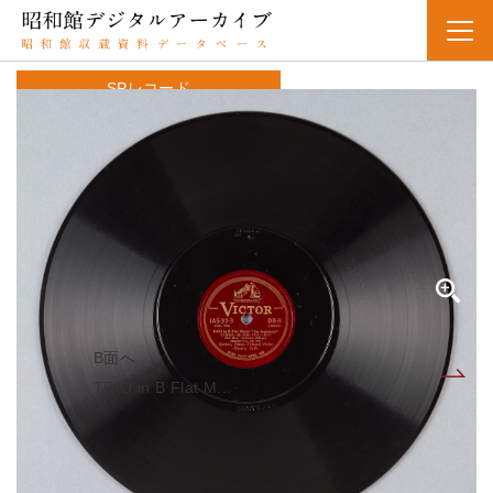
SPレコード
資料番号：SPH2991301434A
TRIO in B Flat Major ”The Arch － Duke”（サンジ
ュウソウキョク－ヘンロチョウチョウ－「タイコウ」～ソノ3）
（Beethoven， Op．97） 2nd Mov． － Scherzo －
Allegro
TRIO in B Flat Major "The Arch - Duke"（三重奏曲-變
ロ長調-「大公」~其三）（Beethoven, Op.97） 2nd
Mov. - Scherzo - Allegro
B面へ
A面
TRIO in B Flat M...
人名・団体名