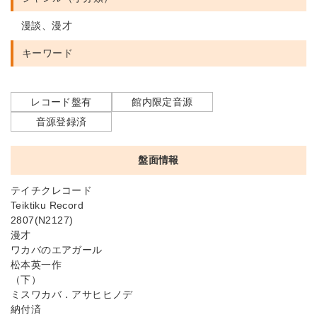
漫談、漫才
キーワード
レコード盤有
館内限定音源
音源登録済
盤面情報
テイチクレコード
Teiktiku Record
2807(N2127)
漫才
ワカバのエアガール
松本英一作
（下）
ミスワカバ．アサヒヒノデ
納付済