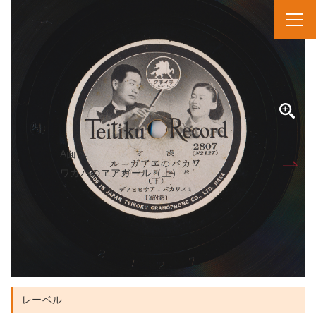
SPレコード
資料番号：SPH2991301397B
ワカバノエアガール
ワカバのヱアガール（下）
A面へ
B面
ワカバのヱアガール（上）
人名・団体名
ミスワカバ 実演家
アサヒヒノデ 実演家
松本英一 作詞者
レーベル