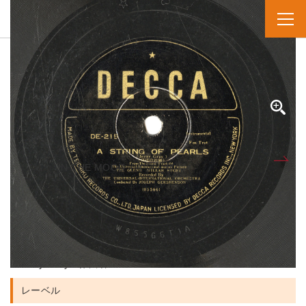
SPレコード
資料番号：SPH2891301349B
A STRING OF PEARLS（シンジュノクビカザリ）
A STRING OF PEARLS（真珠の首飾）
A面へ
B面
IN THE MOOD（イン・ザ...
人名・団体名
The UNIVERSAL INTERNATIONAL ORCHESTRA 演奏者
Joseph Gershenson 指揮者
Jerry Gray 作曲者
レーベル