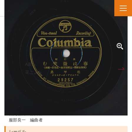
SPレコード
資料番号：SPH1391001746B
ハルハホホエム
春は微笑む
A面へ
B面
花ごよみ
人名・団体名
松平晃 実演家
西岡水朗 作詞者
古関裕而 作曲者
服部良一 編曲者
レーベル