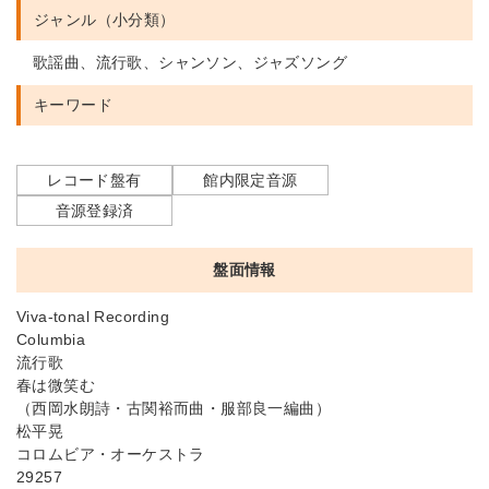
ジャンル（小分類）
歌謡曲、流行歌、シャンソン、ジャズソング
キーワード
レコード盤有
館内限定音源
音源登録済
盤面情報
Viva-tonal Recording
Columbia
流行歌
春は微笑む
（西岡水朗詩・古関裕而曲・服部良一編曲）
松平晃
コロムビア・オーケストラ
29257