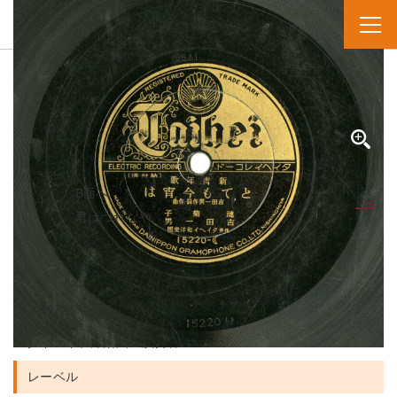
SPレコード
資料番号：SPH1391001437A
トテモコヨイハ
とても今宵は
B面へ
A面
君はつれなや
人名・団体名
漣菊子 実演家
吉田一男 実演家
タイヘイ和洋樂團 演奏者
レーベル