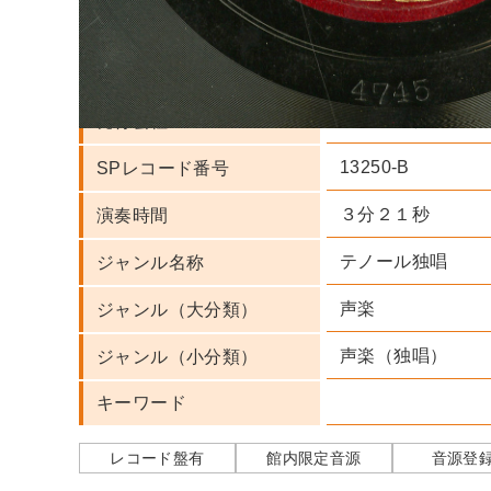
藤原義江 実演家
人名・団体名
ビクター
レーベル
日本ビクター蓄音
発行会社
13250-B
SPレコード番号
３分２１秒
演奏時間
テノール独唱
ジャンル名称
声楽
ジャンル（大分類）
声楽（独唱）
ジャンル（小分類）
キーワード
レコード盤有
館内限定音源
音源登