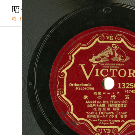
TOP
SPレコードの検索結果
哀惜の歌
SPレコード
アイセキノウタ
資料番号：
哀惜の歌
SPH1390001206B
A面へ
B面
春の海