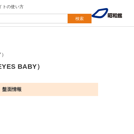
イトの使い方
検索
Y）
ES BABY）
盤面情報