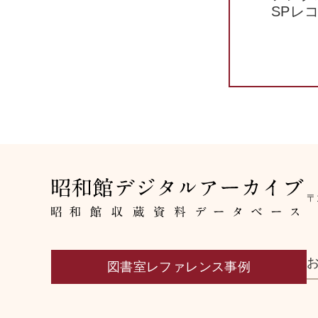
SPレ
〒
図書室レファレンス事例