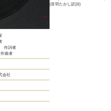
(音羽たかし訳詩)
家
者
ams 作詞者
on 作曲者
式会社