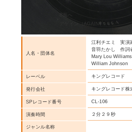
B面へ
A面
アゲイン（AGAIN）
江利チエミ 実演
音羽たかし 作詞
人名・団体名
Mary Lou Willi
William Johns
キングレコード
レーベル
キングレコード株
発行会社
CL-106
SPレコード番号
２分２９秒
演奏時間
ジャンル名称