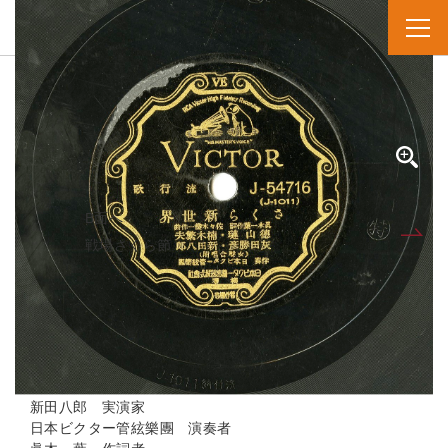
SPレコード
資料番号：SPH1291000902A
サクラシンセカイ
さくら新世界
B面へ
A面
戦場さくら節
人名・団体名
德山璉 実演家
楠木繁夫 実演家
灰田勝彦 実演家
新田八郎 実演家
日本ビクター管絃樂團 演奏者