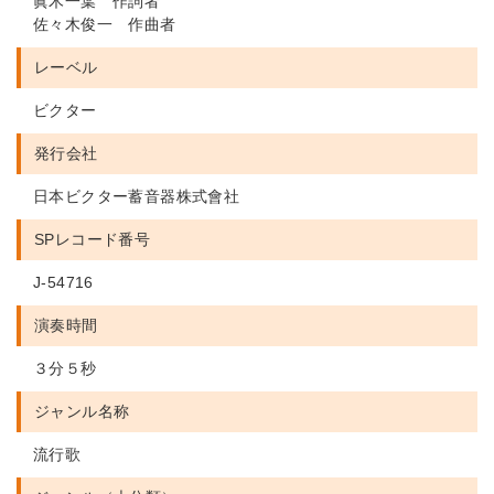
眞木一葉 作詞者
佐々木俊一 作曲者
レーベル
ビクター
発行会社
日本ビクター蓄音器株式會社
SPレコード番号
J-54716
演奏時間
３分５秒
ジャンル名称
流行歌