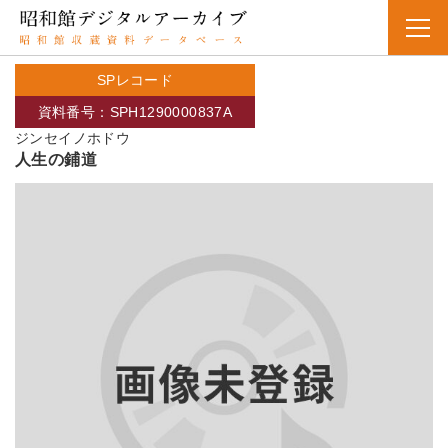
SPレコード
資料番号：SPH1290000837A
ジンセイノホドウ
人生の鋪道