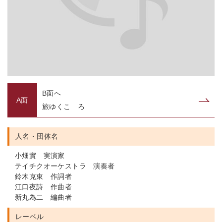
B面へ
A面
旅ゆくこゝろ
人名・団体名
小畑實 実演家
テイチクオーケストラ 演奏者
鈴木克東 作詞者
江口夜詩 作曲者
新丸為二 編曲者
レーベル