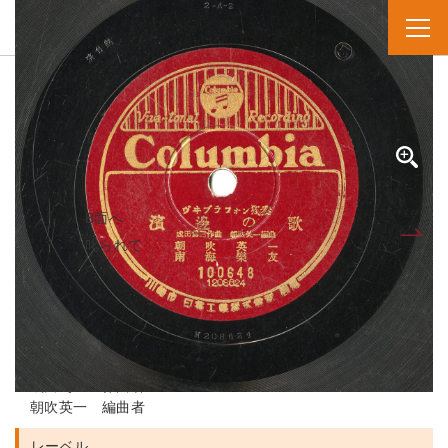
SPレコード
資料番号：SPH1290000807A
ハマベノウタ
濱邊の歌
B面へ
A面
叱られて
人名・団体名
朝吹英一 実演家
南海樂友 演奏者
成田爲三 作曲者
朝吹英一 編曲者
レーベル