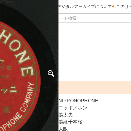
昭和館デジタルアーカイブについて
このサ
ンザクラ
NIPPONOPHONE
ニッポノホン
義太夫
義経千本桜
大阪