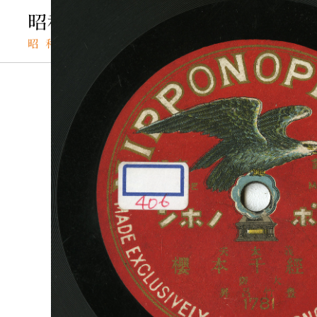
TOP
SPレコードの検索結果
義經千本櫻
SPレコード
ヨシツネセンボ
資料番号：
義經千本櫻
SPH0790000005A