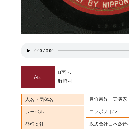
B面へ
A面
野崎村
豊竹呂昇 実演家
人名・団体名
ニッポノホン
レーベル
株式會社日本蓄音
発行会社