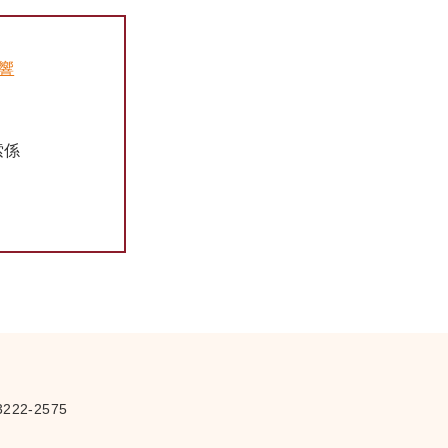
音響
さ
索係
222-2575