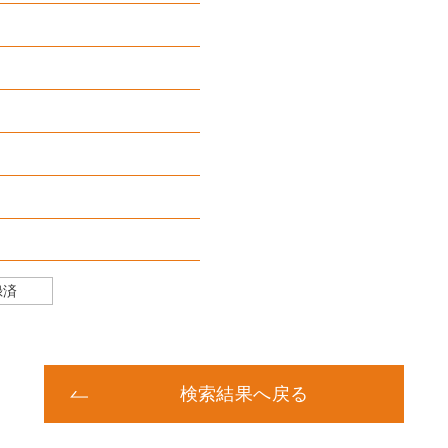
）
録済
検索結果へ戻る