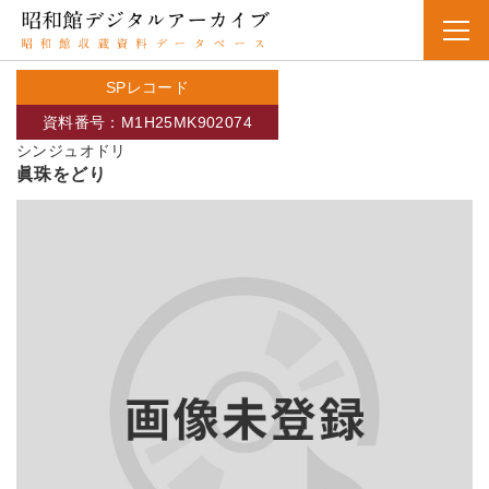
SPレコード
資料番号：M1H25MK902074
シンジュオドリ
眞珠をどり